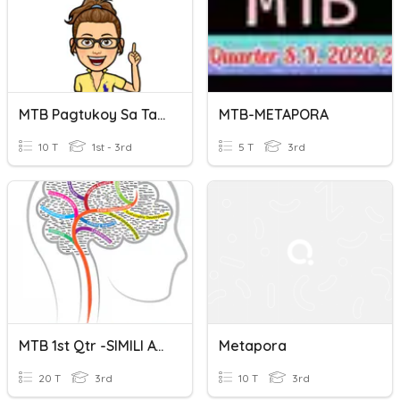
MTB Pagtukoy Sa Tayutay Na Metapora
MTB-METAPORA
10 T
1st - 3rd
5 T
3rd
MTB 1st Qtr -SIMILI AT METAPORA
Metapora
20 T
3rd
10 T
3rd