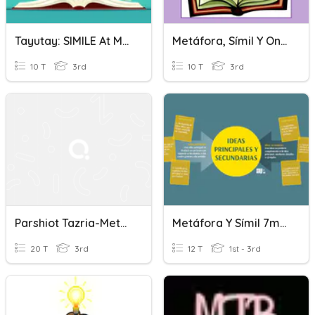
Tayutay: SIMILE At METAPORA
Metáfora, Símil Y Onomatopeya
10 T
3rd
10 T
3rd
Parshiot Tazria-Metzora
Metáfora Y Símil 7mo UEBF
20 T
3rd
12 T
1st - 3rd