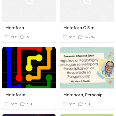
Metafora
Metafora O Simil
13 T
3rd
10 T
1st - 3rd
Metaform
Metapora, Personipikasyon, Hyperbole
10 T
3rd
10 T
3rd