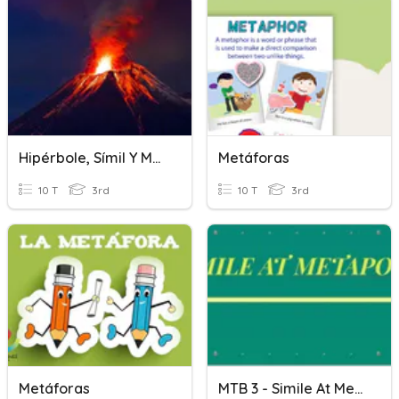
Hipérbole, Símil Y Metáfora
Metáforas
10 T
3rd
10 T
3rd
Metáforas
MTB 3 - Simile At Metapora