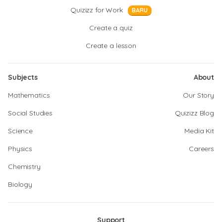
Quizizz for Work
BARU
Create a quiz
Create a lesson
Subjects
About
Mathematics
Our Story
Social Studies
Quizizz Blog
Science
Media Kit
Physics
Careers
Chemistry
Biology
Support