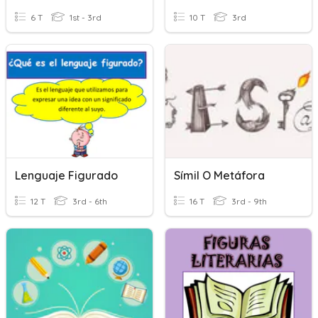
6 T
1st - 3rd
10 T
3rd
Lenguaje Figurado
Símil O Metáfora
12 T
3rd - 6th
16 T
3rd - 9th