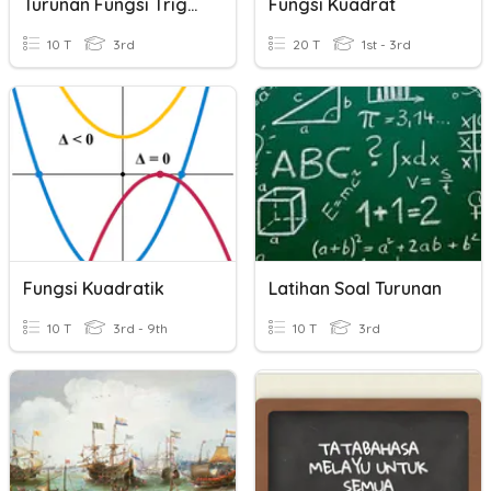
Turunan Fungsi Trigonometri
Fungsi Kuadrat
10 T
3rd
20 T
1st - 3rd
Fungsi Kuadratik
Latihan Soal Turunan
10 T
3rd - 9th
10 T
3rd