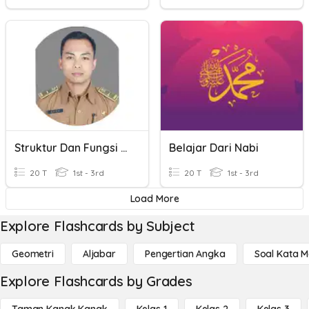
Struktur Dan Fungsi Sel
Belajar Dari Nabi
20 T
1st - 3rd
20 T
1st - 3rd
Load More
Explore Flashcards by Subject
Geometri
Aljabar
Pengertian Angka
Soal Kata 
Explore Flashcards by Grades