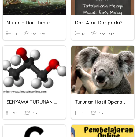
Mutiara Dari Timur
Dari Atau Daripada?
10 T
1st - 3rd
17 T
3rd - 6th
SENYAWA TURUNAN ALKANA
Turunan Hasil Operasi Fungsi
20 T
3rd
5 T
3rd