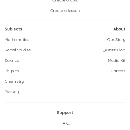
Create a quiz
Create a lesson
Subjects
About
Mathematics
Our Story
Social Studies
Quizizz Blog
Science
Media Kit
Physics
Careers
Chemistry
Biology
Support
F.A.Q.