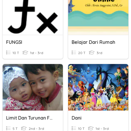
FUNGSI
Belajar Dari Rumah
10 T
1st - 3rd
20 T
3rd
Limit Dan Turunan Fungsi
Dani
5 T
2nd - 3rd
10 T
1st - 3rd