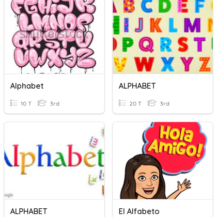
Alphabet
ALPHABET
10 T
3rd
20 T
3rd
ALPHABET
El Alfabeto