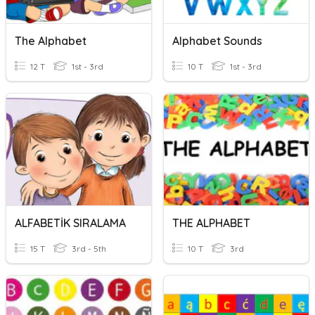
The Alphabet
Alphabet Sounds
12 T
1st - 3rd
10 T
1st - 3rd
ALFABETİK SIRALAMA
THE ALPHABET
15 T
3rd - 5th
10 T
3rd