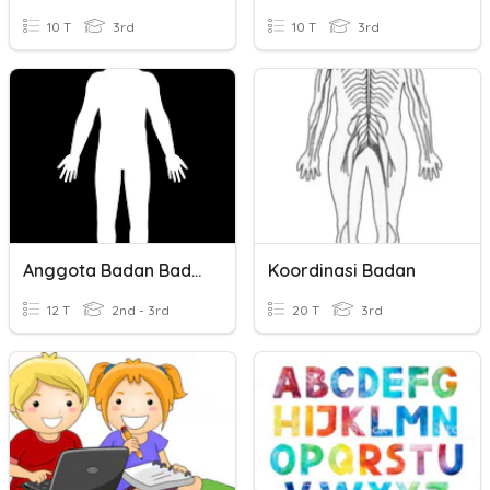
10 T
3rd
10 T
3rd
Anggota Badan Badan Bahasa Arab
Koordinasi Badan
12 T
2nd - 3rd
20 T
3rd