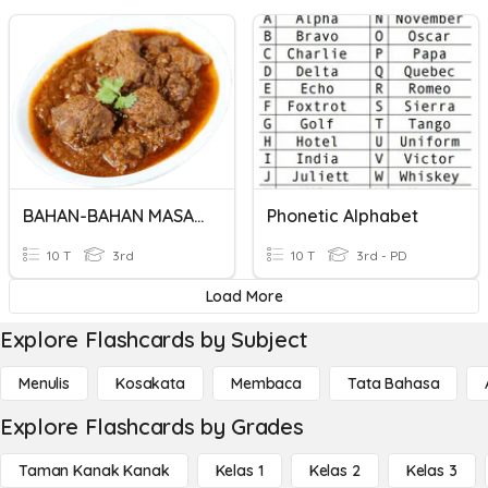
BAHAN-BAHAN MASAKAN
Phonetic Alphabet
10 T
3rd
10 T
3rd - PD
Load More
Explore Flashcards by Subject
Menulis
Kosakata
Membaca
Tata Bahasa
Explore Flashcards by Grades
Taman Kanak Kanak
Kelas 1
Kelas 2
Kelas 3