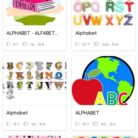
ALPHABET - ALFABETO
Alphabet
8 T
1st - 3rd
20 T
2nd - 3rd
Alphabet
ALPHABET
15 T
1st - 3rd
10 T
KG - 3rd