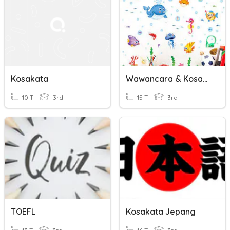
Kosakata
Wawancara & Kosakata
10 T
3rd
15 T
3rd
TOEFL
Kosakata Jepang