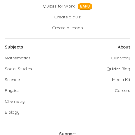
Quizizz for Work
BARU
Create a quiz
Create a lesson
Subjects
About
Mathematics
Our Story
Social Studies
Quizizz Blog
Science
Media Kit
Physics
Careers
Chemistry
Biology
Support