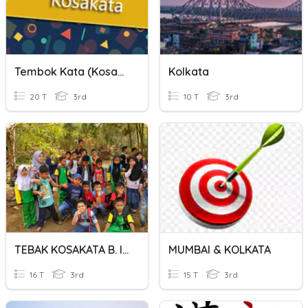
Tembok Kata (Kosakata)
Kolkata
20 T
3rd
10 T
3rd
TEBAK KOSAKATA B. INGGRIS
MUMBAI & KOLKATA
16 T
3rd
15 T
3rd