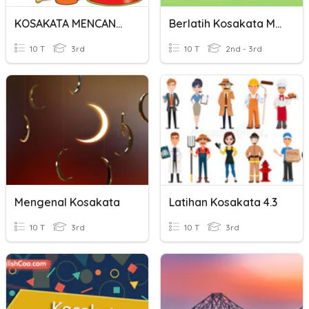
KOSAKATA MENCANGKOK
Berlatih Kosakata Mandarin
10 T
3rd
10 T
2nd - 3rd
Mengenal Kosakata
Latihan Kosakata 4.3
10 T
3rd
10 T
3rd