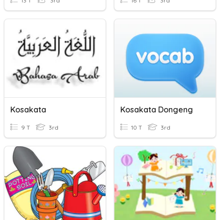
13 T
3rd
16 T
3rd
Kosakata
Kosakata Dongeng
9 T
3rd
10 T
3rd