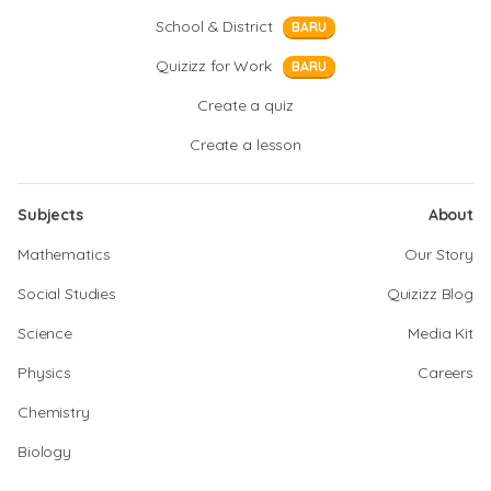
School & District
BARU
Quizizz for Work
BARU
Create a quiz
Create a lesson
Subjects
About
Mathematics
Our Story
Social Studies
Quizizz Blog
Science
Media Kit
Physics
Careers
Chemistry
Biology