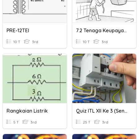
PRE-12TEI
7.2 Tenaga Keupayaan Dan Tenaga Kinetik (sains Tingkatan 3)
10 T
3rd
10 T
3rd
Rangkaian Listrik
Quiz ITL XII Ke 3 (Senin 13 - 11 -2022) SMK N 1 SUmatera Barat
5 T
3rd
25 T
3rd