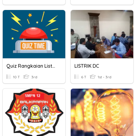
Quiz Rangkaian Listrik
LISTRIK DC
10 T
3rd
6 T
1st - 3rd