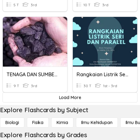
5 T
3rd
10 T
3rd
TENAGA DAN SUMBERNYA
Rangkaian Listrik Seri Dan Paralel
9 T
3rd
30 T
1st - 3rd
Load More
Explore Flashcards by Subject
Biologi
Fisika
Kimia
Ilmu Kehidupan
Ilmu B
Explore Flashcards by Grades