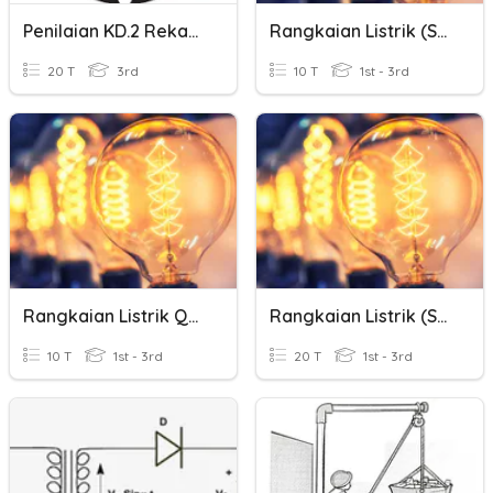
Penilaian KD.2 Rekayasa Kelas 9
Rangkaian Listrik (seri Paralel)
20 T
3rd
10 T
1st - 3rd
Rangkaian Listrik Quiz 2
Rangkaian Listrik (seri Paralel)
10 T
1st - 3rd
20 T
1st - 3rd