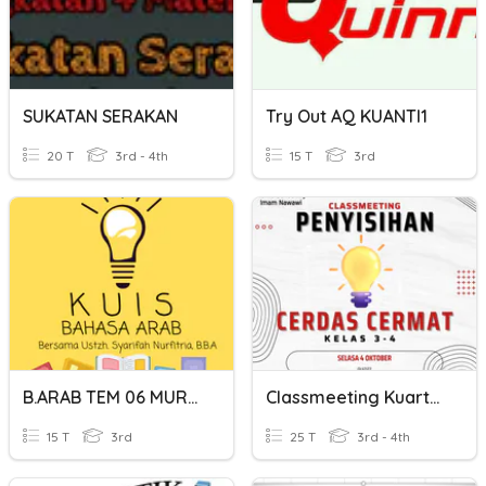
SUKATAN SERAKAN
Try Out AQ KUANTI1
20 T
3rd - 4th
15 T
3rd
B.ARAB TEM 06 MUROJA'AH KUARTAL II
Classmeeting Kuartal I Tahun 2022
15 T
3rd
25 T
3rd - 4th