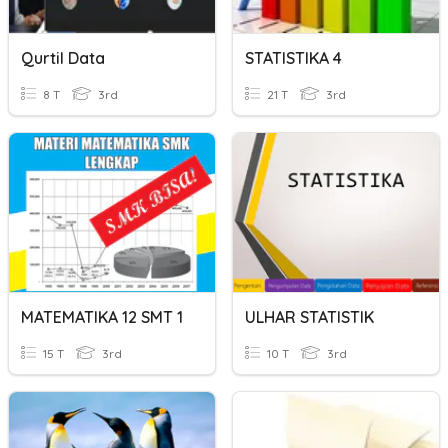
Qurtil Data
STATISTIKA 4
8 T
3rd
21 T
3rd
MATEMATIKA 12 SMT 1
ULHAR STATISTIK
15 T
3rd
10 T
3rd