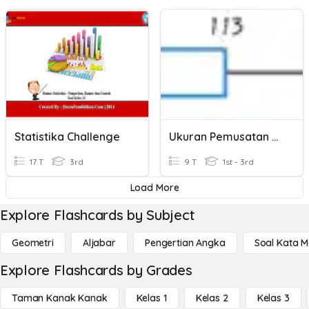
Statistika Challenge
Ukuran Pemusatan Dan Ukuran Letak
17 T
3rd
9 T
1st - 3rd
Load More
Explore Flashcards by Subject
Geometri
Aljabar
Pengertian Angka
Soal Kata 
Explore Flashcards by Grades
Taman Kanak Kanak
Kelas 1
Kelas 2
Kelas 3