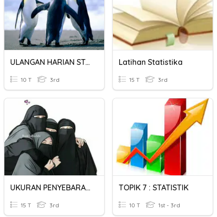
ULANGAN HARIAN STATISTIK 1
Latihan Statistika
10 T
3rd
15 T
3rd
UKURAN PENYEBARAN DATA
TOPIK 7 : STATISTIK
15 T
3rd
10 T
1st - 3rd