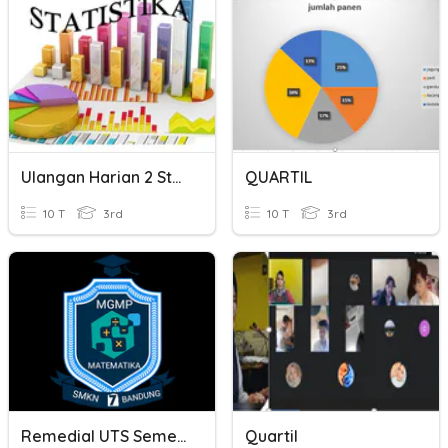
Ulangan Harian 2 Statistika Data Kelompok
QUARTIL
10 T
3rd
10 T
3rd
Remedial UTS Semester Ganjil Kelas XII
Quartil