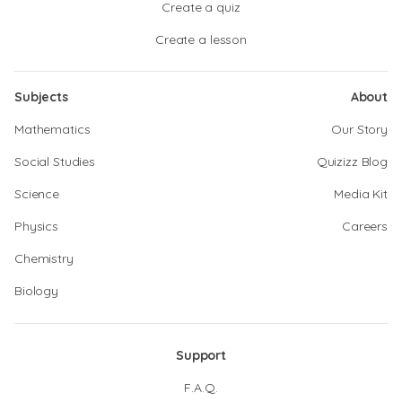
Create a quiz
Create a lesson
Subjects
About
Mathematics
Our Story
Social Studies
Quizizz Blog
Science
Media Kit
Physics
Careers
Chemistry
Biology
Support
F.A.Q.