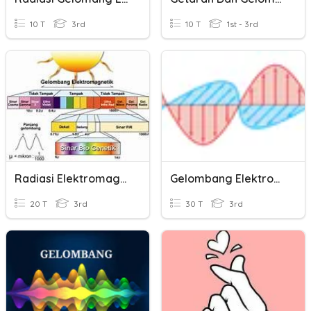
10 T
3rd
10 T
1st - 3rd
Radiasi Elektromagnetik
Gelombang Elektromagnetik
20 T
3rd
30 T
3rd