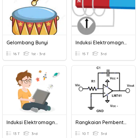
Gelombang Bunyi
Induksi Elektromagnetik
16 T
1st - 3rd
15 T
3rd
Induksi Elektromagnetik
Rangkaian Pembentuk Gelombang Integrator Dan Differensiator
13 T
3rd
10 T
3rd