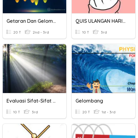
Getaran Dan Gelombang
QUIS ULANGAN HARIAN FISIKA
20 T
2nd - 3rd
10 T
3rd
Evaluasi Sifat-Sifat Cahaya Pertemuan 1 IPA VIII
Gelombang
10 T
3rd
20 T
1st - 3rd