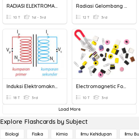
RADIASI ELEKTROMAGNETIK
Radiasi Gelombang Elektromagnetik
10 T
1st - 3rd
12 T
3rd
Induksi Elektromaknetik
Electromagnetic Force
18 T
3rd
10 T
3rd
Load More
Explore Flashcards by Subject
Biologi
Fisika
Kimia
Ilmu Kehidupan
Ilmu B