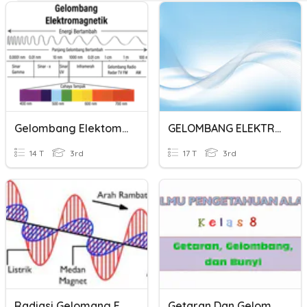
Gelombang Elektomagnetik
GELOMBANG ELEKTROMAGNETIK
14 T
3rd
17 T
3rd
Radiasi Gelomang Elektromagnetik
Getaran Dan Gelombang