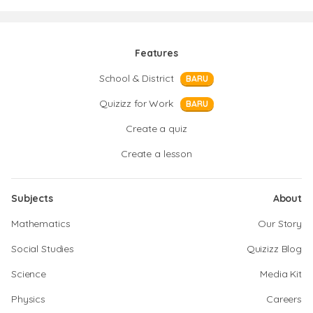
Features
School & District
BARU
Quizizz for Work
BARU
Create a quiz
Create a lesson
Subjects
About
Mathematics
Our Story
Social Studies
Quizizz Blog
Science
Media Kit
Physics
Careers