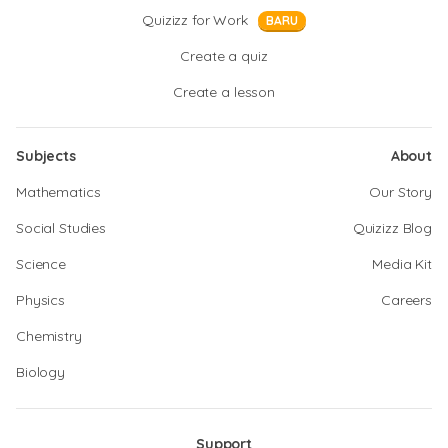
Quizizz for Work
BARU
Create a quiz
Create a lesson
Subjects
About
Mathematics
Our Story
Social Studies
Quizizz Blog
Science
Media Kit
Physics
Careers
Chemistry
Biology
Support