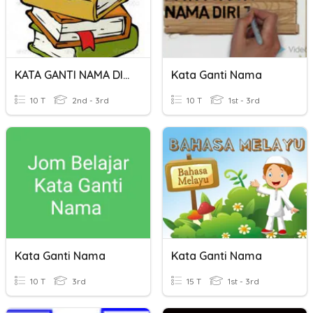
KATA GANTI NAMA DIRI
Kata Ganti Nama
10 T
2nd - 3rd
10 T
1st - 3rd
Kata Ganti Nama
Kata Ganti Nama
10 T
3rd
15 T
1st - 3rd