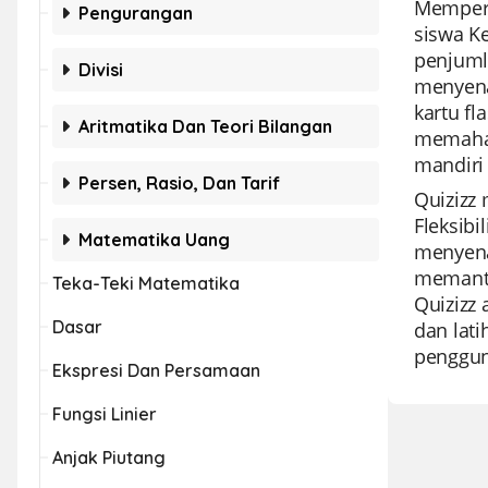
Memperk
Pengurangan
siswa K
penjuml
Divisi
menyena
kartu f
Aritmatika Dan Teori Bilangan
memaham
mandiri 
Persen, Rasio, Dan Tarif
Quizizz 
Fleksib
Matematika Uang
menyena
memanta
Teka-Teki Matematika
Quizizz 
Dasar
dan lati
penggun
Ekspresi Dan Persamaan
Fungsi Linier
Anjak Piutang