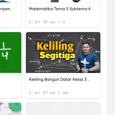
Pengurangan Pecahan Berpenyebut Sama
Matematika Tema 5 Subtema 4
10 T
3rd
9
Keliling Bangun Datar Kelas 3 Sd
16 T
3rd
265