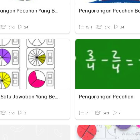
Pengurangan Pecahan Yang Berpenyebut Sama
3rd
24
15 T
3rd
34
Pilihlah Satu Jawaban Yang Benar Dari Soal-Soal Pecahan Berikut
Pengurangan Pecahan
3rd
3
7 T
3rd
7