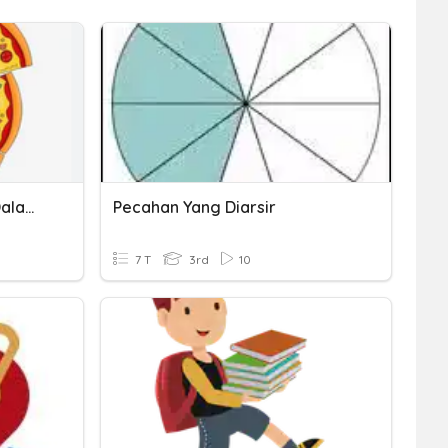
Menjumlahkan Pecahan Dalam Gambar
Pecahan Yang Diarsir
7 T
3rd
10