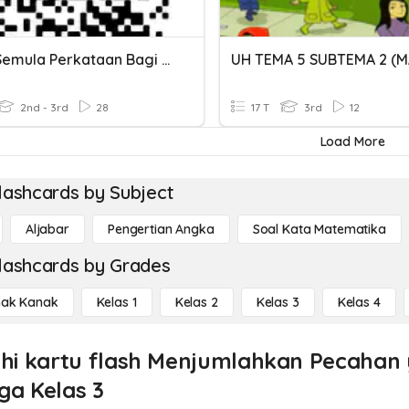
Susun Semula Perkataan Bagi Membentuk Ayat Yang Betul.
2nd - 3rd
28
17 T
3rd
12
Load More
lashcards by Subject
Aljabar
Pengertian Angka
Soal Kata Matematika
lashcards by Grades
ak Kanak
Kelas 1
Kelas 2
Kelas 3
Kelas 4
ahi kartu flash Menjumlahkan Pecahan
ga Kelas 3