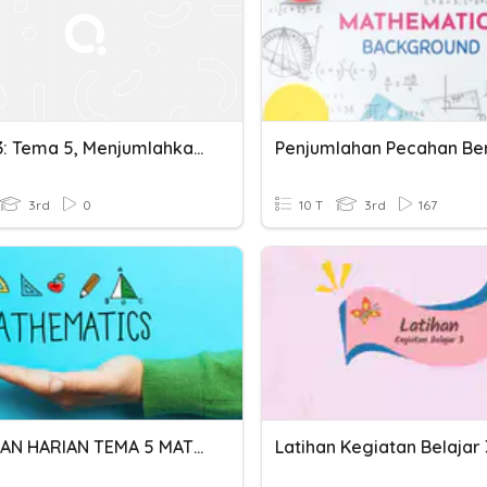
KELAS 3: Tema 5, Menjumlahkan & Mengurangi Pecahan
3rd
0
10 T
3rd
167
PENILAIAN HARIAN TEMA 5 MATEMATIKA
Latihan Kegiatan Belajar 