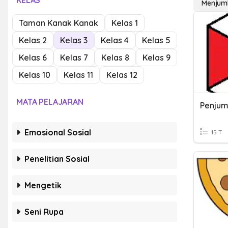
KELAS
Menjum
Taman Kanak Kanak
Kelas 1
Kelas 2
Kelas 3
Kelas 4
Kelas 5
Kelas 6
Kelas 7
Kelas 8
Kelas 9
Kelas 10
Kelas 11
Kelas 12
MATA PELAJARAN
Emosional Sosial
15 T
Penelitian Sosial
Mengetik
Seni Rupa