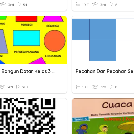
3rd
54
10 T
3rd
6
Keliling Bangun Datar Kelas 3 SD
Pecahan Dan Pecahan Sen
3rd
907
10 T
3rd
8