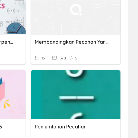
Penjumlahan Pecahan Berpenyebut Sama
Membandingkan Pecahan Yang Berpenyebut Sama
15 T
3rd
5
3
Penjumlahan Pecahan