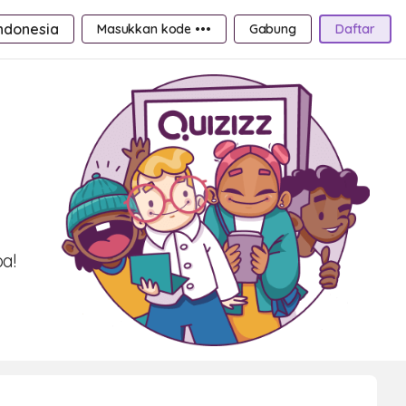
ndonesia
Masukkan kode •••
Gabung
Daftar
a!