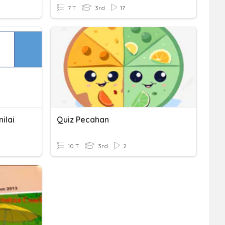
7 T
3rd
17
ilai
Quiz Pecahan
10 T
3rd
2