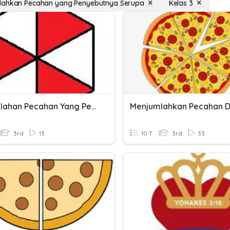
lahkan Pecahan yang Penyebutnya Serupa
Kelas 3
Penjumlahan Pecahan Yang Penyebutnya Sama
3rd
13
10 T
3rd
33