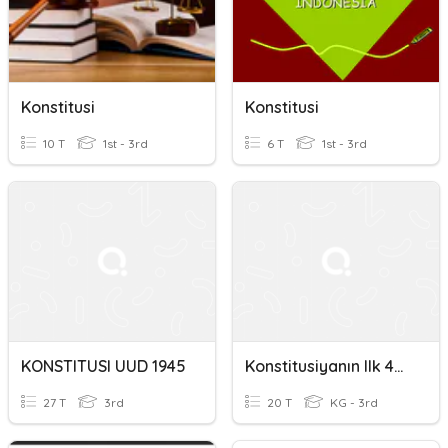
Konstitusi
Konstitusi
10 T
1st - 3rd
6 T
1st - 3rd
KONSTITUSI UUD 1945
Konstitusiyanın Ilk 40 Maddəsi
27 T
3rd
20 T
KG - 3rd