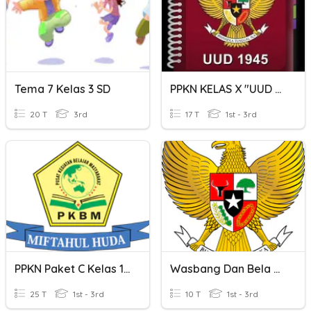
Tema 7 Kelas 3 SD
PPKN KELAS X "UUD NRI Tahun 1945 "
20 T
3rd
17 T
1st - 3rd
PPKN Paket C Kelas 10 PKBM Miftahul Huda
Wasbang Dan Bela Negara
25 T
1st - 3rd
10 T
1st - 3rd