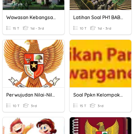
Wawasan Kebangsaan
Latihan Soal PH1 BAB 1 Kelas 8
15 T
1st - 3rd
10 T
1st - 3rd
Perwujudan Nilai-Nilai Pancasila
Soal Ppkn Kelompok 2
10 T
3rd
15 T
3rd