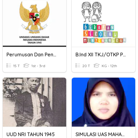
Perumusan Dan Pengesahan UUD NRI 1945
B.Ind XII TKJ/OTKP Pretes
15 T
1st - 3rd
20 T
KG - 12th
UUD NRI TAHUN 1945
SIMULASI UAS MAHASISWA