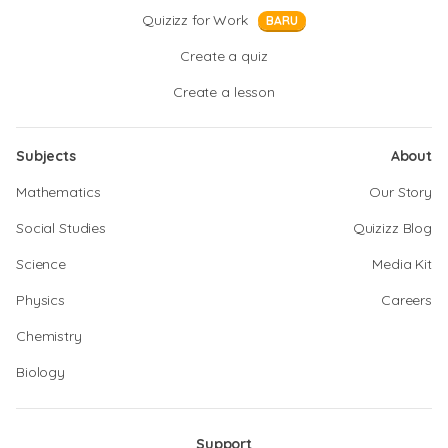
Quizizz for Work
BARU
Create a quiz
Create a lesson
Subjects
About
Mathematics
Our Story
Social Studies
Quizizz Blog
Science
Media Kit
Physics
Careers
Chemistry
Biology
Support