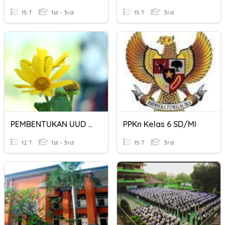
15 T
1st - 3rd
15 T
3rd
PEMBENTUKAN UUD NRI 1945
PPKn Kelas 6 SD/MI
12 T
1st - 3rd
15 T
3rd