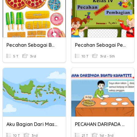
Pecahan Sebagai Bagian Dari Kesatuan
Pecahan Sebagai Pembagian
5 T
3rd
10 T
3rd - 5th
Aku Bagian Dari Masyarakat
PECAHAN DARIPADA SUATU KUANTITI TAHUN 4
10 T
3rd
21 T
1st - 3rd