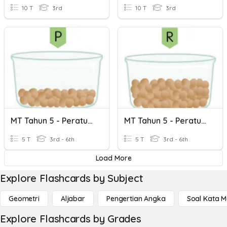
10 T
3rd
10 T
3rd
MT Tahun 5 - Peratus (Nilai Dari Suatu Kuantiti) 2
MT Tahun 5 - Peratus (Nilai Dari Suatu Kuantiti) 1
5 T
3rd - 6th
5 T
3rd - 6th
Load More
Explore Flashcards by Subject
Geometri
Aljabar
Pengertian Angka
Soal Kata 
Explore Flashcards by Grades