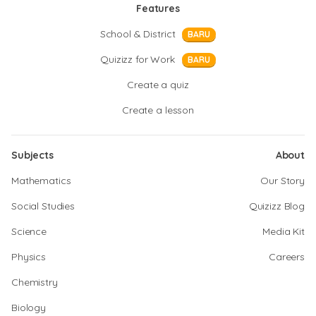
Features
School & District
BARU
Quizizz for Work
BARU
Create a quiz
Create a lesson
Subjects
About
Mathematics
Our Story
Social Studies
Quizizz Blog
Science
Media Kit
Physics
Careers
Chemistry
Biology