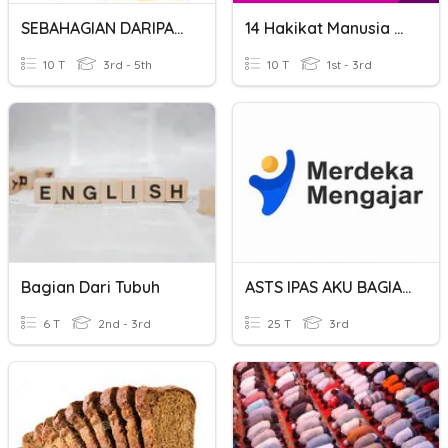
SEBAHAGIAN DARIPADA SUATU KUANTITI (DARAB PECAHAN)
14 Hakikat Manusia Bagian Dari Alam
10 T
3rd - 5th
10 T
1st - 3rd
Bagian Dari Tubuh
ASTS IPAS AKU BAGIAN DARI MASYARAKAT
6 T
2nd - 3rd
25 T
3rd