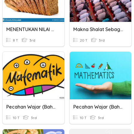
MENENTUKAN NILAI PECAHAN DARI TIAP POTONG
Makna Shalat Sebagai Wujud Dari Pemahaman Surah Al-Kausar
8 T
3rd
20 T
3rd
Pecahan Wajar (Bahagian 2)
Pecahan Wajar (Bahagian 1)
10 T
3rd
10 T
3rd