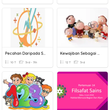
Pecahan Daripada Suatu Kuantiti (Tahun 4)
Kewajiban Sebagai Anggota Keluarga Bagian 2
10 T
3rd - 7th
12 T
3rd