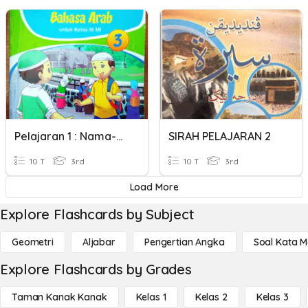
Pelajaran 1 : Nama-Nama Pelajaran (B.Arab)
SIRAH PELAJARAN 2
10 T
3rd
10 T
3rd
Load More
Explore Flashcards by Subject
Geometri
Aljabar
Pengertian Angka
Soal Kata 
Explore Flashcards by Grades
Taman Kanak Kanak
Kelas 1
Kelas 2
Kelas 3