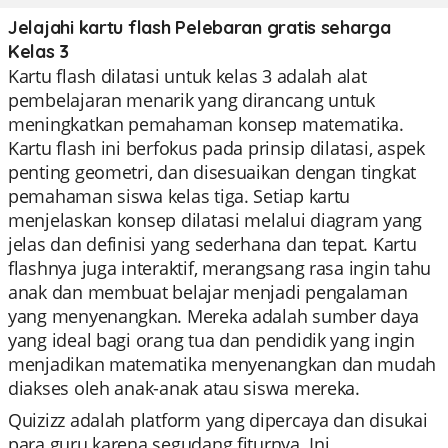
Jelajahi kartu flash Pelebaran gratis seharga
Kelas 3
Kartu flash dilatasi untuk kelas 3 adalah alat
pembelajaran menarik yang dirancang untuk
meningkatkan pemahaman konsep matematika.
Kartu flash ini berfokus pada prinsip dilatasi, aspek
penting geometri, dan disesuaikan dengan tingkat
pemahaman siswa kelas tiga. Setiap kartu
menjelaskan konsep dilatasi melalui diagram yang
jelas dan definisi yang sederhana dan tepat. Kartu
flashnya juga interaktif, merangsang rasa ingin tahu
anak dan membuat belajar menjadi pengalaman
yang menyenangkan. Mereka adalah sumber daya
yang ideal bagi orang tua dan pendidik yang ingin
menjadikan matematika menyenangkan dan mudah
diakses oleh anak-anak atau siswa mereka.
Quizizz adalah platform yang dipercaya dan disukai
para guru karena segudang fiturnya. Ini