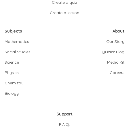
Create a quiz
Create a lesson
Subjects
About
Mathematics
Our Story
Social Studies
Quizizz Blog
Science
Media Kit
Physics
Careers
Chemistry
Biology
Support
F.A.Q.