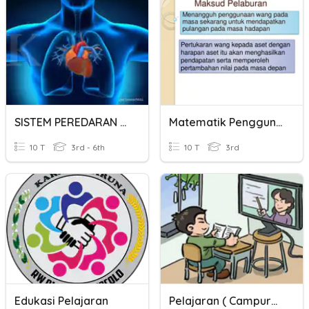
SISTEM PEREDARAN DARAH MANUSIA & HEWAN
Matematik Pengguna : Pelaburan
10 T
3rd - 6th
10 T
3rd
Edukasi Pelajaran
Pelajaran ( Campuran )