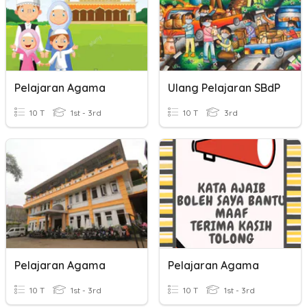
Pelajaran Agama
Ulang Pelajaran SBdP
10 T
1st - 3rd
10 T
3rd
Pelajaran Agama
Pelajaran Agama
10 T
1st - 3rd
10 T
1st - 3rd