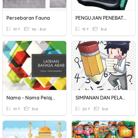
Persebaran Fauna
PENGUJIAN PENEBATAN
10 T
1st - 3rd
15 T
3rd
Nama - Nama Pelajaran
SIMPANAN DAN PELABURAN
10 T
3rd
20 T
3rd