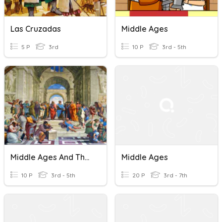
Las Cruzadas
Middle Ages
5 P
3rd
10 P
3rd - 5th
Middle Ages And The Renaissance
Middle Ages
10 P
3rd - 5th
20 P
3rd - 7th