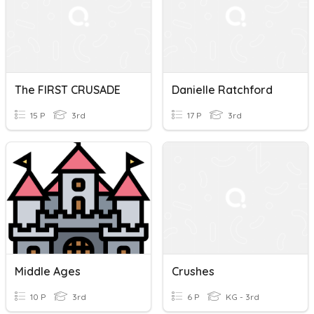
The FIRST CRUSADE
Danielle Ratchford
15 P
3rd
17 P
3rd
Middle Ages
Crushes
10 P
3rd
6 P
KG - 3rd