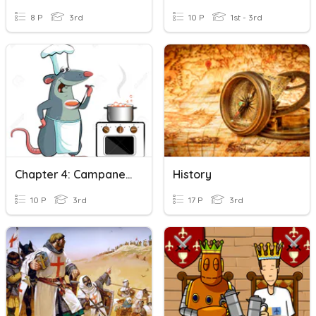
8 P
3rd
10 P
1st - 3rd
Chapter 4: Campanelle Crusade
History
10 P
3rd
17 P
3rd