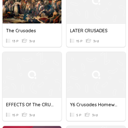
The Crusades
LATER CRUSADES
13 P
3rd
15 P
3rd
EFFECTS Of The CRUSADES
Y6 Crusades Homework 2
15 P
3rd
5 P
3rd