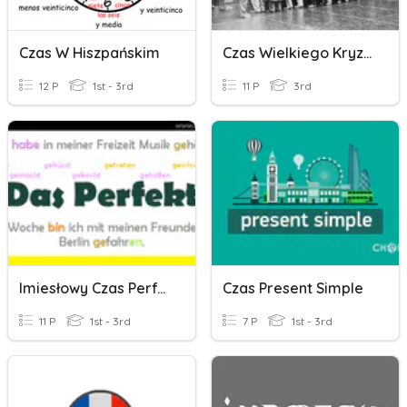
Czas W Hiszpańskim
Czas Wielkiego Kryzysu.
12 P
1st - 3rd
11 P
3rd
Imiesłowy Czas Perfekt
Czas Present Simple
11 P
1st - 3rd
7 P
1st - 3rd