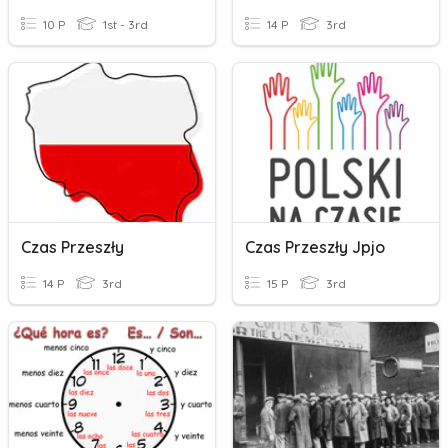
10 P
1st - 3rd
14 P
3rd
Czas Przeszły
Czas Przeszły Jpjo
14 P
3rd
15 P
3rd