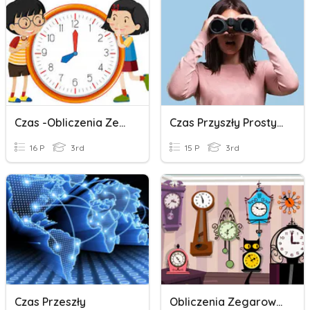
Czas -obliczenia Zegarowe
Czas Przyszły Prosty Ma Końcówki Czasu Teraźniejszego)
16 P
3rd
15 P
3rd
Czas Przeszły
Obliczenia Zegarowe 2