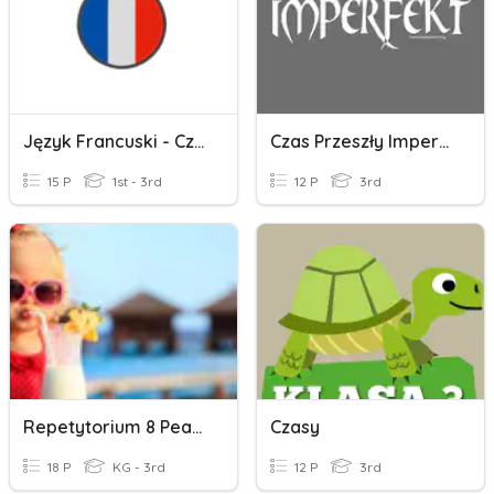
Język Francuski - Czas Przyszły
Czas Przeszły Imperfekt
15 P
1st - 3rd
12 P
3rd
Repetytorium 8 Pearson, Czas Wolny
Czasy
18 P
KG - 3rd
12 P
3rd