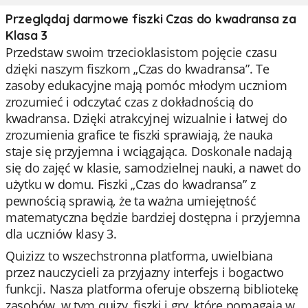
Przeglądaj darmowe fiszki Czas do kwadransa za
Klasa 3
Przedstaw swoim trzecioklasistom pojęcie czasu
dzięki naszym fiszkom „Czas do kwadransa”. Te
zasoby edukacyjne mają pomóc młodym uczniom
zrozumieć i odczytać czas z dokładnością do
kwadransa. Dzięki atrakcyjnej wizualnie i łatwej do
zrozumienia grafice te fiszki sprawiają, że nauka
staje się przyjemna i wciągająca. Doskonale nadają
się do zajęć w klasie, samodzielnej nauki, a nawet do
użytku w domu. Fiszki „Czas do kwadransa” z
pewnością sprawią, że ta ważna umiejętność
matematyczna będzie bardziej dostępna i przyjemna
dla uczniów klasy 3.
Quizizz to wszechstronna platforma, uwielbiana
przez nauczycieli za przyjazny interfejs i bogactwo
funkcji. Nasza platforma oferuje obszerną bibliotekę
zasobów, w tym quizy, fiszki i gry, które pomagają w