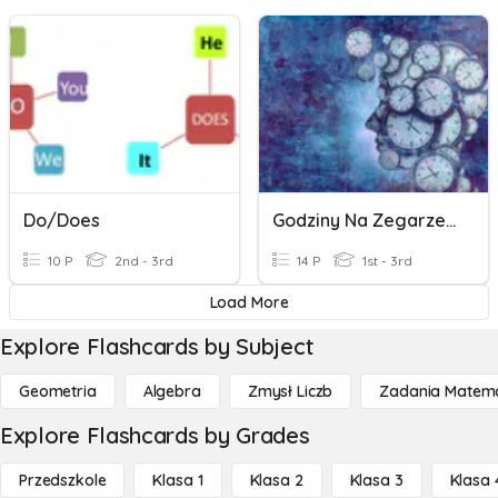
Do/Does
Godziny Na Zegarze I Obliczenia Zegarowe
10 P
2nd - 3rd
14 P
1st - 3rd
Load More
Explore Flashcards by Subject
Geometria
Algebra
Zmysł Liczb
Zadania Matema
Explore Flashcards by Grades
Przedszkole
Klasa 1
Klasa 2
Klasa 3
Klasa 