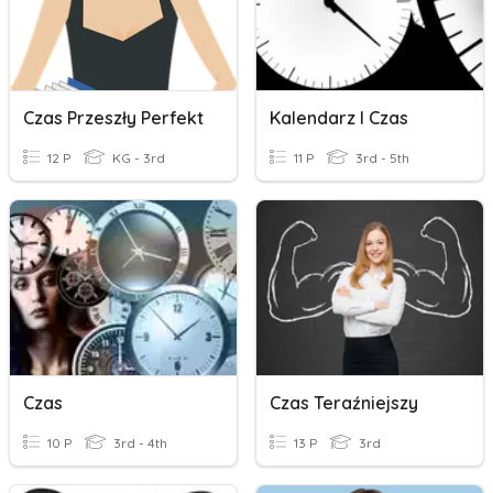
Czas Przeszły Perfekt
Kalendarz I Czas
12 P
KG - 3rd
11 P
3rd - 5th
Czas
Czas Teraźniejszy
10 P
3rd - 4th
13 P
3rd