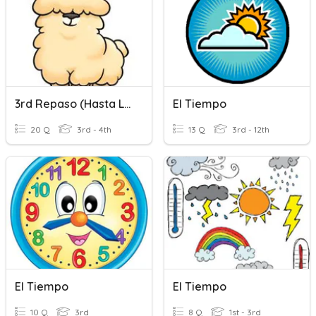
3rd Repaso (hasta La Hora)
El Tiempo
20 Q
3rd - 4th
13 Q
3rd - 12th
El Tiempo
El Tiempo
10 Q
3rd
8 Q
1st - 3rd