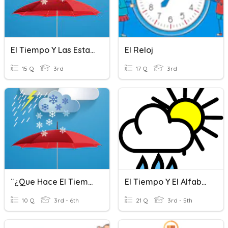
El Tiempo Y Las Estaciones
El Reloj
15 Q
3rd
17 Q
3rd
¨¿Que Hace El Tiempo?
El Tiempo Y El Alfabeto
10 Q
3rd - 6th
21 Q
3rd - 5th