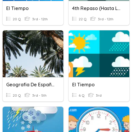
El Tiempo
4th Repaso (hasta La Hora)
20 Q
3rd - 12th
22 Q
3rd - 12th
Geografia De España Y El Tiempo.
El Tiempo
20 Q
3rd - 5th
6 Q
3rd