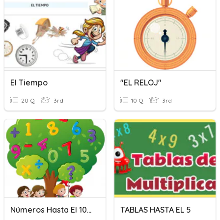
El Tiempo
"EL RELOJ"
20 Q
3rd
10 Q
3rd
Números Hasta El 1000
TABLAS HASTA EL 5