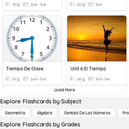
10 Q
2nd - 3rd
20 Q
3rd
Tiempo De Clase
Unit 6 El Tiempo
10 Q
2nd - 3rd
28 Q
3rd - 5th
Load More
Explore Flashcards by Subject
Geometría
Álgebra
Sentido De Los Números
Pro
Explore Flashcards by Grades