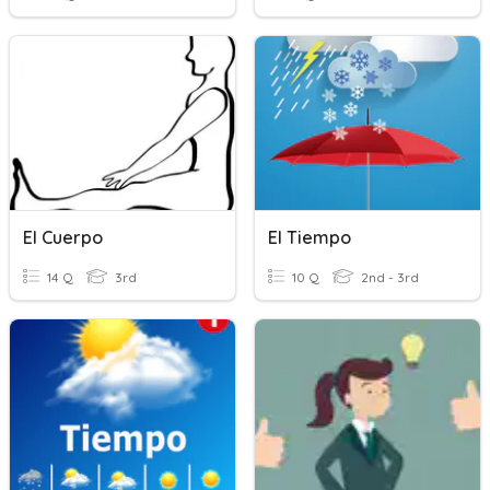
El Cuerpo
El Tiempo
14 Q
3rd
10 Q
2nd - 3rd