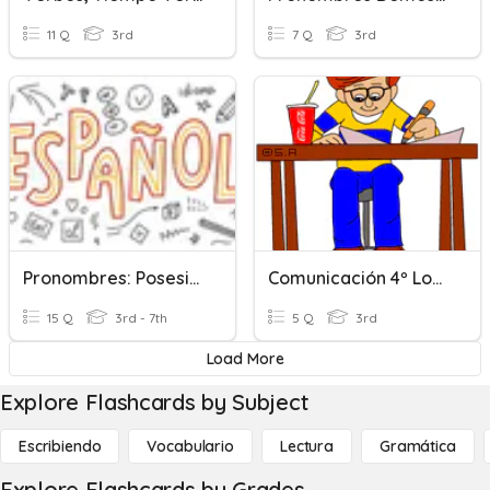
11 Q
3rd
7 Q
3rd
Pronombres: Posesivos Y Demostrativos
Comunicación 4º Los Pronombres Demostrativos
15 Q
3rd - 7th
5 Q
3rd
Load More
Explore Flashcards by Subject
Escribiendo
Vocabulario
Lectura
Gramática
Explore Flashcards by Grades