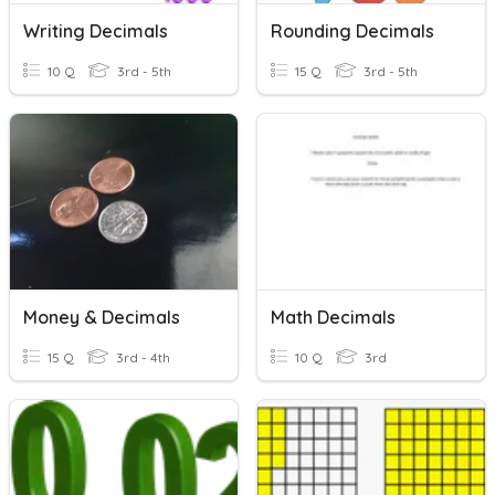
Writing Decimals
Rounding Decimals
10 Q
3rd - 5th
15 Q
3rd - 5th
Money & Decimals
Math Decimals
15 Q
3rd - 4th
10 Q
3rd