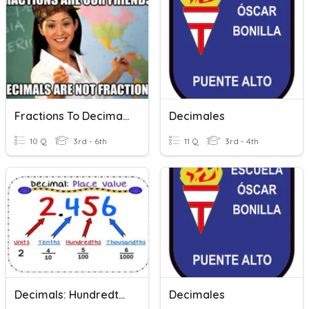
Fractions To Decimals
Decimales
10 Q
3rd - 6th
11 Q
3rd - 4th
Decimals: Hundredths
Decimales