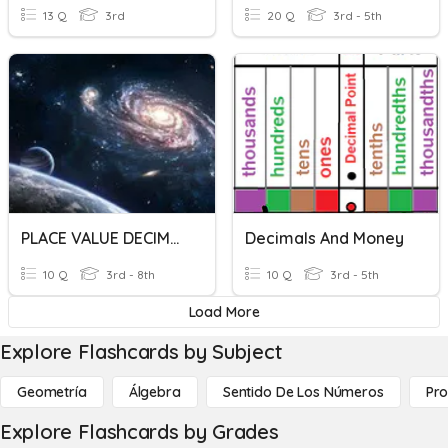
13 Q
3rd
20 Q
3rd - 5th
PLACE VALUE DECIMALS
Decimals And Money
10 Q
3rd - 8th
10 Q
3rd - 5th
Load More
Explore Flashcards by Subject
Geometría
Álgebra
Sentido De Los Números
Pro
Explore Flashcards by Grades