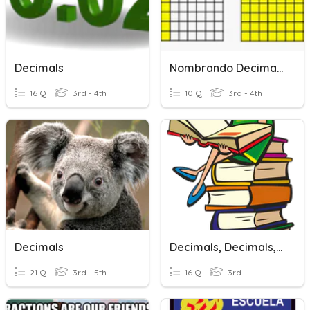
Decimals
Nombrando Decimales
16 Q
3rd - 4th
10 Q
3rd - 4th
Decimals
Decimals, Decimals, And More Decimals!
21 Q
3rd - 5th
16 Q
3rd