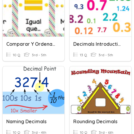
Comparar Y Ordenar Números Enteros Y Decimales
Decimals Introduction
10 Q
3rd - 5th
13 Q
3rd - 5th
Naming Decimals
Rounding Decimals
10 Q
3rd - 4th
10 Q
3rd - 6th