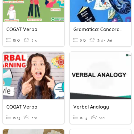
COGAT Verbal
Gramática: Concordancia De Sustantivos Y Verbos
15 Q
3rd
5 Q
3rd - Uni
COGAT Verbal
Verbal Analogy
15 Q
3rd
10 Q
3rd