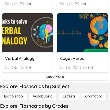
10 Q
3rd
10 Q
3rd
Verbal Analogy
Cogat Verbal
10 Q
3rd
6 Q
2nd - 3rd
Load More
Explore Flashcards by Subject
Escribiendo
Vocabulario
Lectura
Gramática
Explore Flashcards by Grades