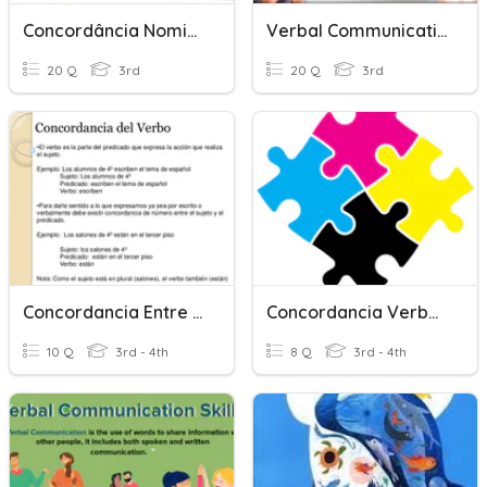
Concordância Nominal
Verbal Communications
20 Q
3rd
20 Q
3rd
Concordancia Entre Sujeto Y Verbo
Concordancia Verbo/Sujeto
10 Q
3rd - 4th
8 Q
3rd - 4th