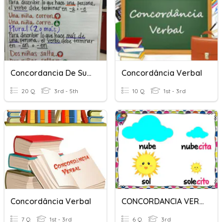
Concordancia De Sujeto Y Verbo
Concordância Verbal
20 Q
3rd - 5th
10 Q
1st - 3rd
Concordância Verbal
CONCORDANCIA VERBAL
7 Q
1st - 3rd
6 Q
3rd