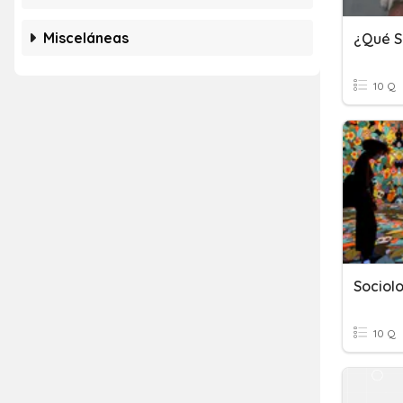
Misceláneas
10 Q
Sociolo
10 Q