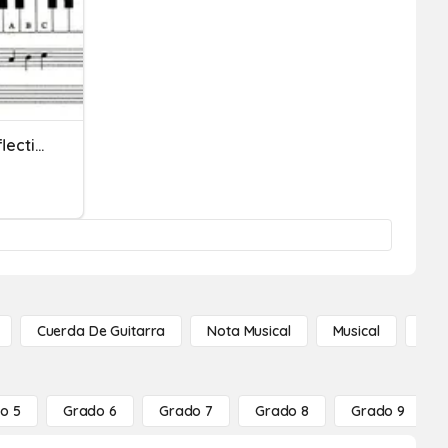
Piano Keyboard Class Reflection Sheet
Cuerda De Guitarra
Nota Musical
Musical
Not
o 5
Grado 6
Grado 7
Grado 8
Grado 9