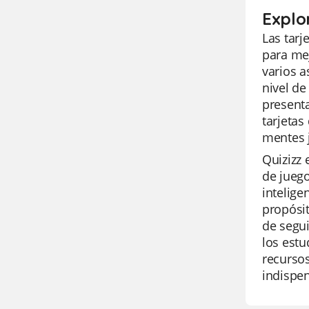
Explo
Las tarj
para mej
varios a
nivel de
presenta
tarjetas
mentes j
Quizizz 
de juego
intelige
propósit
de segui
los estu
recursos
indispe