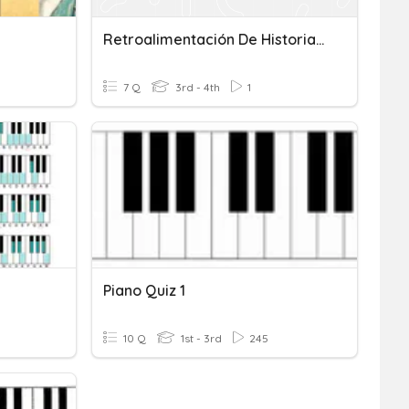
Retroalimentación De Historia Del Arte
7 Q
3rd - 4th
1
Piano Quiz 1
10 Q
1st - 3rd
245