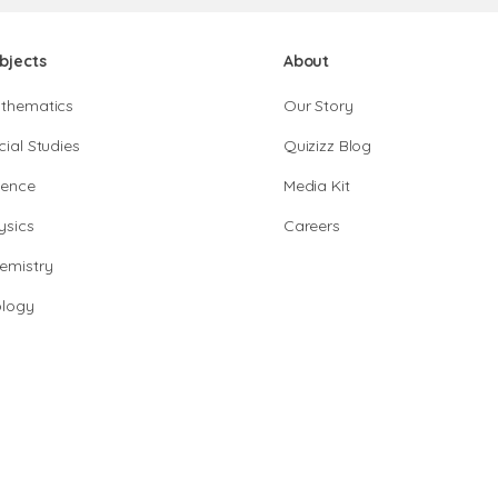
bjects
About
thematics
Our Story
cial Studies
Quizizz Blog
ience
Media Kit
ysics
Careers
emistry
ology