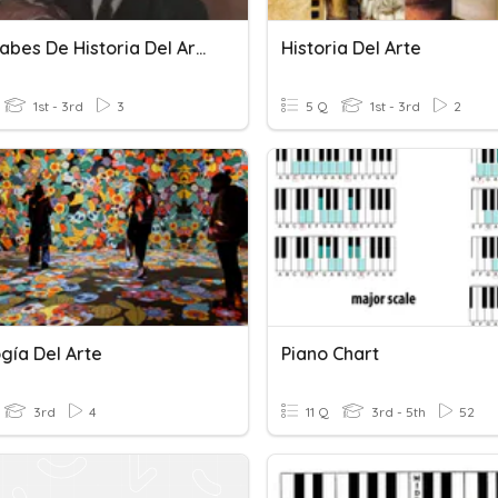
¿Qué Sabes De Historia Del Arte?
Historia Del Arte
1st - 3rd
3
5 Q
1st - 3rd
2
gía Del Arte
Piano Chart
3rd
4
11 Q
3rd - 5th
52