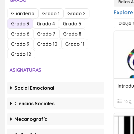
GRADO
Bellas A
Explore 
Guardería
Grado 1
Grado 2
Grado 3
Grado 4
Grado 5
Dibujo 
Grado 6
Grado 7
Grado 8
Grado 9
Grado 10
Grado 11
Grado 12
ASIGNATURAS
Introd
Social Emocional
10 Q
Ciencias Sociales
Mecanografía