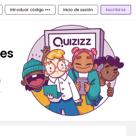
Introducir código •••
Inicio de sesión
Inscribirse
tes
n
.