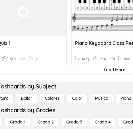
uiz 1
3rd - 12th
12
10 Q
3rd - 5th
669
Load More
lashcards by Subject
ntura
Bailar
Colores
Color
Música
Piano
lashcards by Grades
Grado 1
Grado 2
Grado 3
Grado 4
Grad