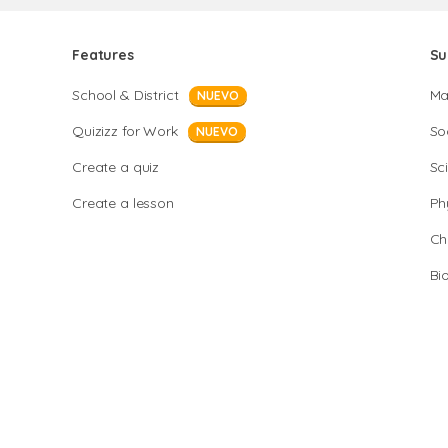
Features
Su
School & District
Ma
NUEVO
Quizizz for Work
So
NUEVO
Create a quiz
Sc
Create a lesson
Ph
Ch
Bi