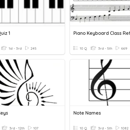
uiz 1
1st - 3rd
245
10 Q
3rd - 5th
669
Keys
Note Names
3rd - 12th
107
10 Q
3rd - 5th
1082