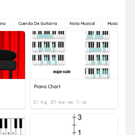
ano
Cuerda De Guitarra
Nota Musical
Musical
Piano Chart
11 Q
3rd - 5th
52