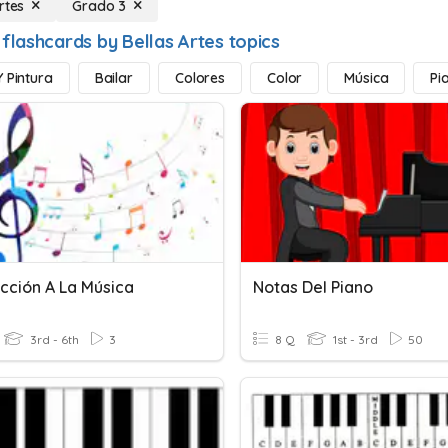
rtes
Grado 3
flashcards by Bellas Artes topics
Y Pintura
Bailar
Colores
Color
Música
Pi
ucción A La Música
Notas Del Piano
3rd - 6th
3
8 Q
1st - 3rd
50