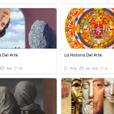
a Del Arte
La Historia Del Arte
3rd
12
10 Q
1st - 3rd
6