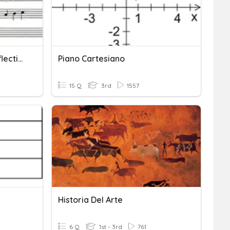
Piano Keyboard Class Reflection Sheet
Piano Cartesiano
15 Q
3rd
1557
Historia Del Arte
6 Q
1st - 3rd
761