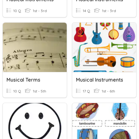
10 Q
1st - 3rd
14 Q
1st - 3rd
Musical Terms
Musical Instruments
10 Q
1st - 5th
17 Q
1st - 6th