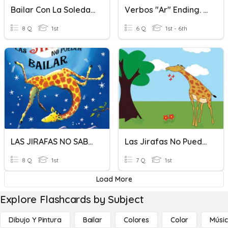
Bailar Con La Soledad
Verbos "ar" Ending. Cantar, Bailar, Estudiar, Caminar, Pintar,
8 Q
1st
6 Q
1st - 6th
LAS JIRAFAS NO SABEN BAILAR
Las Jirafas No Pueden Bailar
8 Q
1st
7 Q
1st
Load More
Explore Flashcards by Subject
Dibujo Y Pintura
Bailar
Colores
Color
Músi