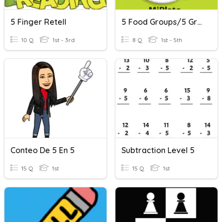
5 Finger Retell
5 Food Groups/5 Grupos De Alimentos
10 Q
1st - 3rd
8 Q
1st - 5th
Conteo De 5 En 5
Subtraction Level 5
15 Q
1st
15 Q
1st