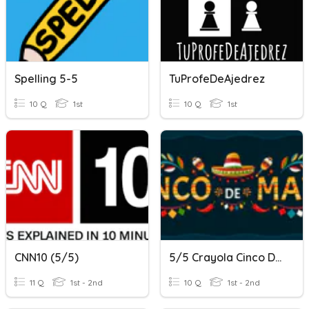
Spelling 5-5
TuProfeDeAjedrez
10 Q
1st
10 Q
1st
CNN10 (5/5)
5/5 Crayola Cinco De Mayo Colors-Epic
11 Q
1st - 2nd
10 Q
1st - 2nd