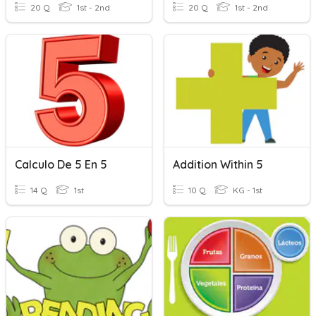
20 Q
1st - 2nd
20 Q
1st - 2nd
Calculo De 5 En 5
Addition Within 5
14 Q
1st
10 Q
KG - 1st