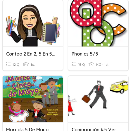
Conteo 2 En 2, 5 En 5, 10 En 10
Phonics 5/5
12 Q
1st
15 Q
KG - 1st
Marco's 5 De Mayo
Conjugación #5 Verbo Ir