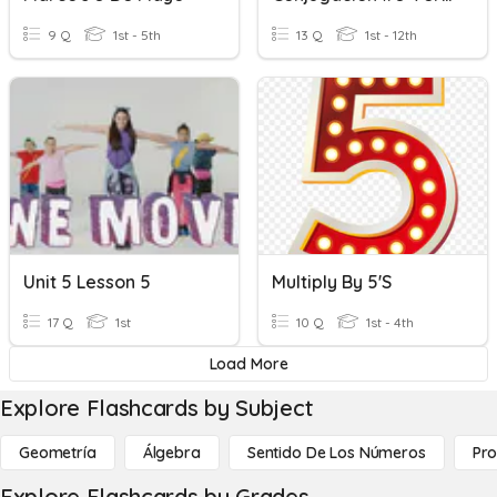
9 Q
1st - 5th
13 Q
1st - 12th
Unit 5 Lesson 5
Multiply By 5's
17 Q
1st
10 Q
1st - 4th
Load More
Explore Flashcards by Subject
Geometría
Álgebra
Sentido De Los Números
Pro
Explore Flashcards by Grades