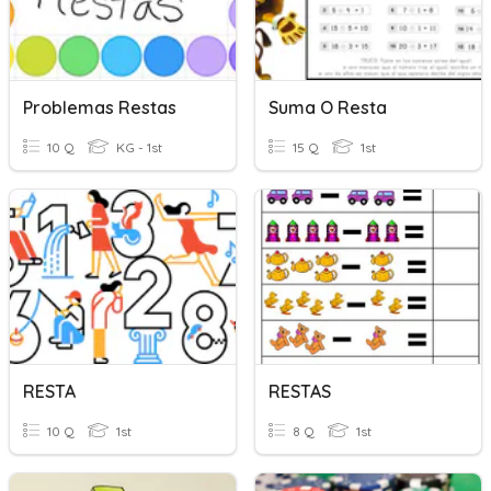
Problemas Restas
Suma O Resta
10 Q
KG - 1st
15 Q
1st
RESTA
RESTAS
10 Q
1st
8 Q
1st