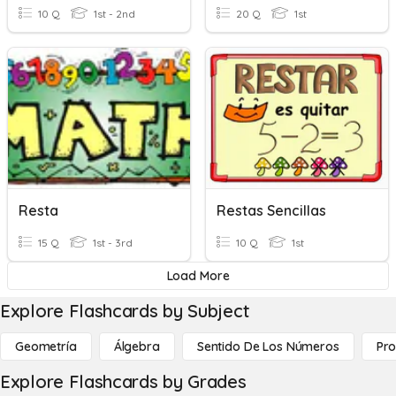
10 Q
1st - 2nd
20 Q
1st
Resta
Restas Sencillas
15 Q
1st - 3rd
10 Q
1st
Load More
Explore Flashcards by Subject
Geometría
Álgebra
Sentido De Los Números
Pro
Explore Flashcards by Grades