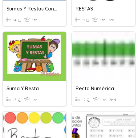
Sumas Y Restas Con Recta Numérica.
RESTAS
14 Q
1st
11 Q
1st - 3rd
Suma Y Resta
Recta Numérica
15 Q
1st
12 Q
1st - 2nd