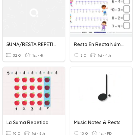
SUMA/RESTA REPETIDA - COMPLETA EL PATRON-UPDATED
Resta En Recta Númerica
32 Q
1st - 4th
8 Q
1st - 4th
La Suma Repetida
Music Notes & Rests
10 Q
1st - 5th
10 Q
1st - PD