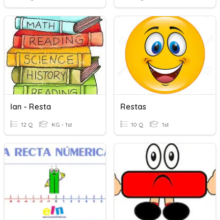
Ian - Resta
Restas
12 Q
KG - 1st
10 Q
1st