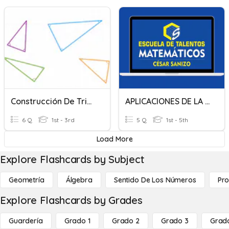
Construcción De Triángulos Y Criterios De Congruencia
APLICACIONES DE LA CONGRUENCIA II, AVANZADO
6 Q
1st - 3rd
5 Q
1st - 5th
Load More
Explore Flashcards by Subject
Geometría
Álgebra
Sentido De Los Números
Pro
Explore Flashcards by Grades
Guardería
Grado 1
Grado 2
Grado 3
Grad