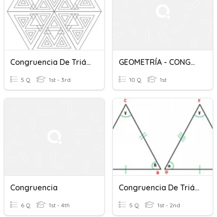
Congruencia De Triángulos
GEOMETRÍA - CONGRUENCIA
5 Q
1st - 3rd
10 Q
1st
Congruencia
Congruencia De Triángulos
6 Q
1st - 4th
5 Q
1st - 2nd