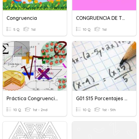
Congruencia
CONGRUENCIA DE TRIANGULOS Y CUADRILATEROS.
5 Q
1st
10 Q
1st
Práctica Congruencia De Triángulos - 4to CM
G01 S15 Porcentajes - Congruencia De Triángulos
10 Q
1st - 2nd
10 Q
1st - 5th