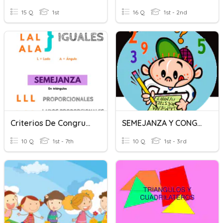
15 Q
1st
16 Q
1st - 2nd
Criterios De Congruencia Y Semejanza
SEMEJANZA Y CONGRUENCIA DE TRIÁNGULOS
10 Q
1st - 7th
10 Q
1st - 3rd