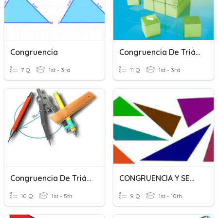
Congruencia
Congruencia De Triángulos
7 Q
1st - 3rd
11 Q
1st - 3rd
Congruencia De Triángulos
CONGRUENCIA Y SEMEJANZA DE TRIANGULOS
10 Q
1st - 5th
9 Q
1st - 10th