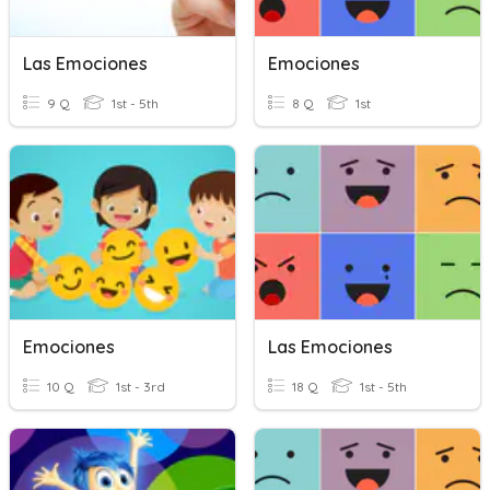
Las Emociones
Emociones
9 Q
1st - 5th
8 Q
1st
Emociones
Las Emociones
10 Q
1st - 3rd
18 Q
1st - 5th