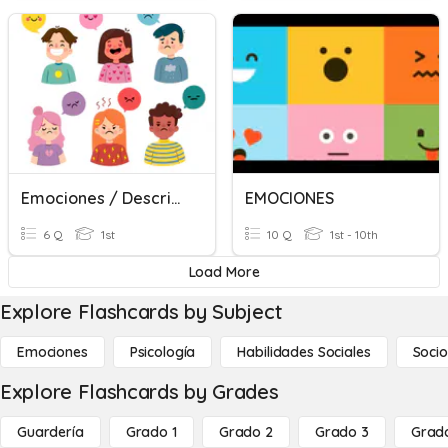
Emociones / Descripción
EMOCIONES
6 Q
1st
10 Q
1st - 10th
Load More
Explore Flashcards by Subject
Emociones
Psicología
Habilidades Sociales
Socio
Explore Flashcards by Grades
Guardería
Grado 1
Grado 2
Grado 3
Grad