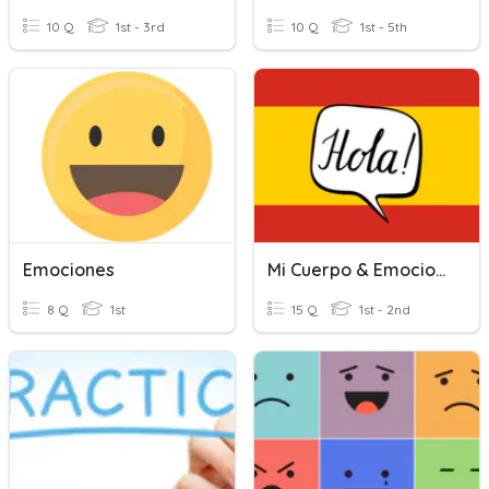
10 Q
1st - 3rd
10 Q
1st - 5th
Emociones
Mi Cuerpo & Emociones
8 Q
1st
15 Q
1st - 2nd