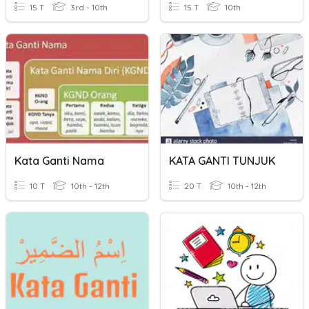
15 T
3rd - 10th
15 T
10th
Kata Ganti Nama
KATA GANTI TUNJUK
10 T
10th - 12th
20 T
10th - 12th