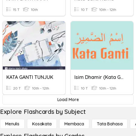
15 T
10th
10 T
10th - 12th
KATA GANTI TUNJUK
Isim Dhamir (Kata Ganti)
20 T
10th - 12th
10 T
10th - 12th
Load More
Explore Flashcards by Subject
Menulis
Kosakata
Membaca
Tata Bahasa
Explore Flashcards by Grades