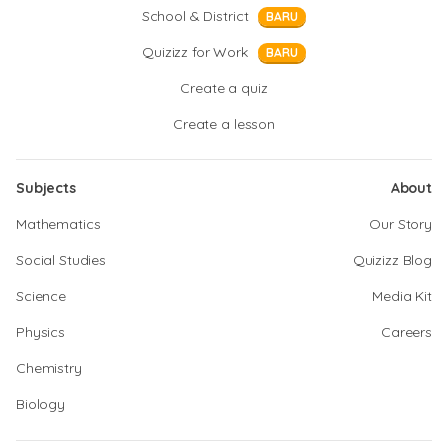
School & District
BARU
Quizizz for Work
BARU
Create a quiz
Create a lesson
Subjects
About
Mathematics
Our Story
Social Studies
Quizizz Blog
Science
Media Kit
Physics
Careers
Chemistry
Biology