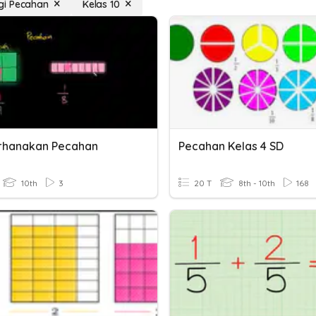
i Pecahan
Kelas 10
rhanakan Pecahan
Pecahan Kelas 4 SD
10th
3
20 T
8th - 10th
168