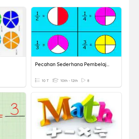
Pecahan Sederhana Pembelajaran SMALB
10 T
10th - 12th
8