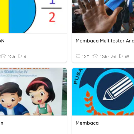
AN
Membaca Multitester An
10th
6
10 T
10th - Uni
69
an
Membaca