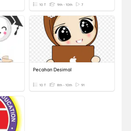
10 T
9th - 10th
7
Pecahan Desimal
10 T
8th - 10th
91