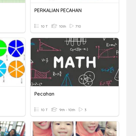
PERKALIAN PECAHAN
10 T
10th
710
Pecahan
10 T
9th - 10th
3