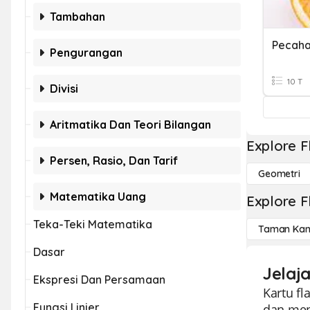
Tambahan
Pecah
Pengurangan
10 T
Divisi
Aritmatika Dan Teori Bilangan
Explore F
Persen, Rasio, Dan Tarif
Geometri
Matematika Uang
Explore F
Teka-Teki Matematika
Taman Kan
Dasar
Jelaj
Ekspresi Dan Persamaan
Kartu f
Fungsi Linier
dan men