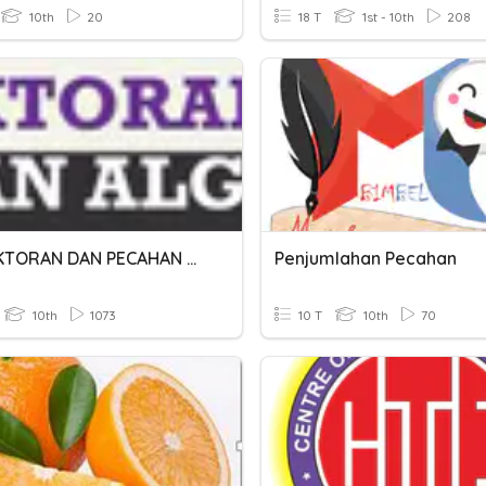
10th
20
18 T
1st - 10th
208
PEMFAKTORAN DAN PECAHAN ALGEBRA
Penjumlahan Pecahan
10th
1073
10 T
10th
70