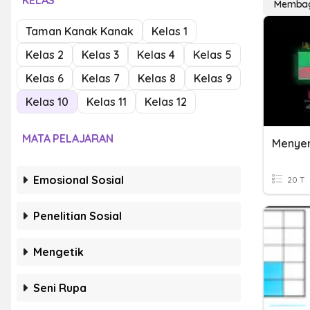
KELAS
Membag
Taman Kanak Kanak
Kelas 1
Kelas 2
Kelas 3
Kelas 4
Kelas 5
Kelas 6
Kelas 7
Kelas 8
Kelas 9
Kelas 10
Kelas 11
Kelas 12
MATA PELAJARAN
Menye
Emosional Sosial
20 T
Penelitian Sosial
Mengetik
Seni Rupa