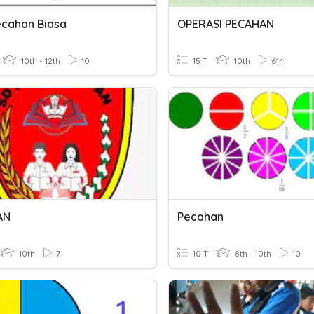
ecahan Biasa
OPERASI PECAHAN
10th - 12th
10
15 T
10th
614
AN
Pecahan
10th
7
10 T
8th - 10th
10