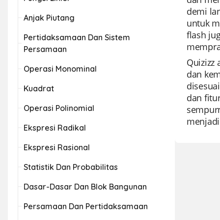
demi la
Anjak Piutang
untuk m
flash j
Pertidaksamaan Dan Sistem
memprak
Persamaan
Quizizz
Operasi Monominal
dan kem
disesua
Kuadrat
dan fitu
Operasi Polinomial
sempurna
menjadik
Ekspresi Radikal
Ekspresi Rasional
Statistik Dan Probabilitas
Dasar-Dasar Dan Blok Bangunan
Persamaan Dan Pertidaksamaan