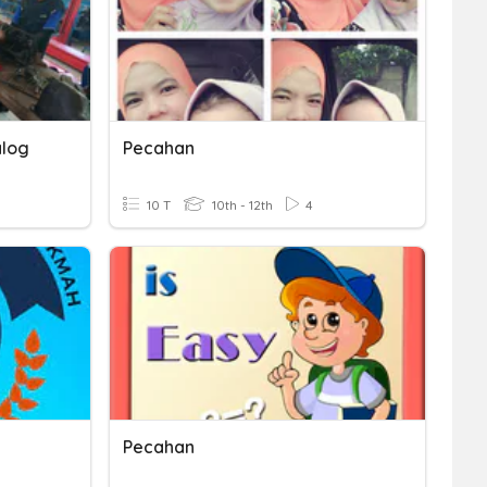
alog
Pecahan
10 T
10th - 12th
4
Pecahan