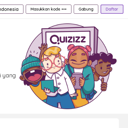
ndonesia
Masukkan kode •••
Gabung
Daftar
s
i yang