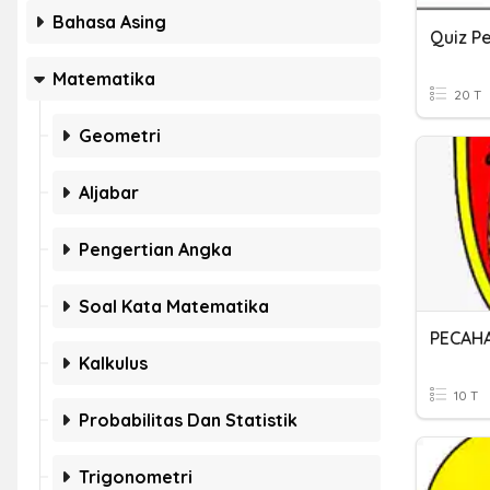
Bahasa Asing
Quiz P
Matematika
20 T
Geometri
Aljabar
Pengertian Angka
Soal Kata Matematika
PECAH
Kalkulus
10 T
Probabilitas Dan Statistik
Trigonometri