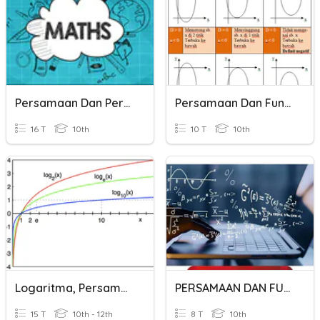
Persamaan Dan Pertidaksamaan Kuadrat-Rasional
Persamaan Dan Fungsi Kuadrat
16 T
10th
10 T
10th
Logaritma, Persamaan, Dan Fungsi Sederhana
PERSAMAAN DAN FUNGSI EKSPONEN
15 T
10th - 12th
8 T
10th