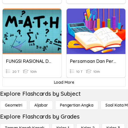
FUNGSI RASIONAL DAN IRASIONAL
Persamaan Dan Pertidaksamaan Rasional Dan Irasional
20 T
10th
10 T
10th
Load More
Explore Flashcards by Subject
Geometri
Aljabar
Pengertian Angka
Soal Kata 
Explore Flashcards by Grades