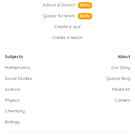
School & District
BARU
Quizizz for Work
BARU
Create a quiz
Create a lesson
Subjects
About
Mathematics
Our Story
Social Studies
Quizizz Blog
Science
Media Kit
Physics
Careers
Chemistry
Biology