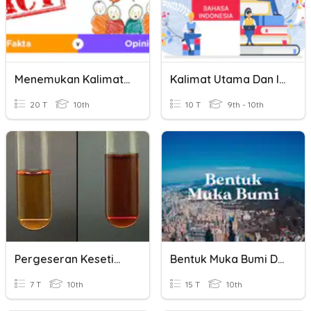
Menemukan Kalimat Opini Dan Fakta
Kalimat Utama Dan Ide Pokok
20 T
10th
10 T
9th - 10th
Pergeseran Kesetimbangan Kimia
Bentuk Muka Bumi Dan Pergeseran Benua
7 T
10th
15 T
10th