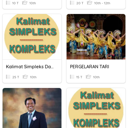
10 T
10th
20 T
10th - 12th
Kalimat Simpleks Dan Kompleks
PERGELARAN TARI
25 T
10th
15 T
10th