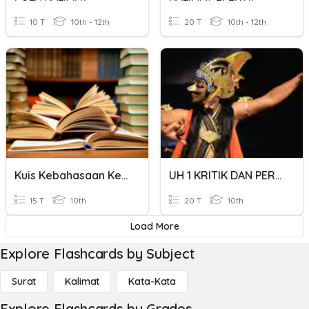
10 T
10th - 12th
20 T
10th - 12th
Kuis Kebahasaan Kelas Kata Dan Jenis Kalimat
UH 1 KRITIK DAN PERGELARAN TARI
15 T
10th
20 T
10th
Load More
Explore Flashcards by Subject
Surat
Kalimat
Kata-Kata
Explore Flashcards by Grades