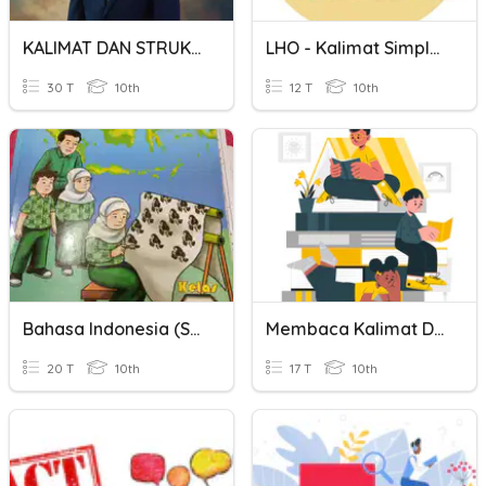
KALIMAT DAN STRUKTURNYA
LHO - Kalimat Simplek Dan Kompleks
30 T
10th
12 T
10th
Bahasa Indonesia (struktur Kalimat Dan Ejaan)
Membaca Kalimat Dan Kosakata
20 T
10th
17 T
10th