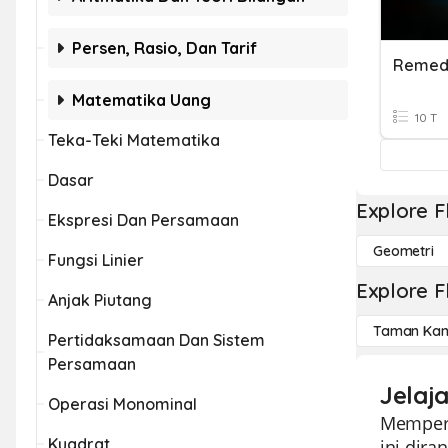
Persen, Rasio, Dan Tarif
Matematika Uang
10 T
Teka-Teki Matematika
Dasar
Explore F
Ekspresi Dan Persamaan
Geometri
Fungsi Linier
Explore F
Anjak Piutang
Taman Kan
Pertidaksamaan Dan Sistem
Persamaan
Jelaj
Operasi Monominal
Memperke
Kuadrat
ini dir