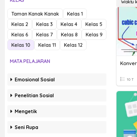
KELAS
Waktu k
Taman Kanak Kanak
Kelas 1
Kelas 2
Kelas 3
Kelas 4
Kelas 5
Kelas 6
Kelas 7
Kelas 8
Kelas 9
Kelas 10
Kelas 11
Kelas 12
MATA PELAJARAN
Emosional Sosial
10 T
Penelitian Sosial
Mengetik
Seni Rupa