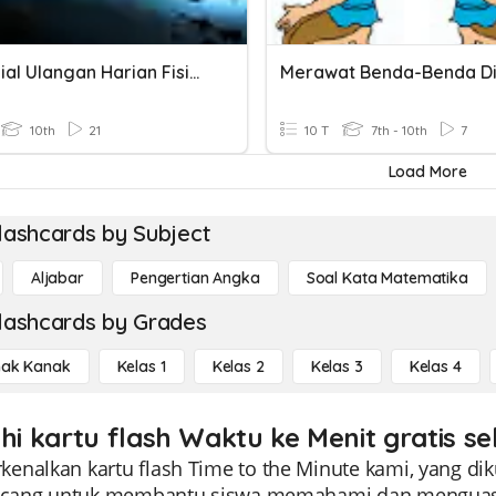
Remedial Ulangan Harian Fisika Ke-1
10th
21
10 T
7th - 10th
7
Load More
lashcards by Subject
Aljabar
Pengertian Angka
Soal Kata Matematika
lashcards by Grades
ak Kanak
Kelas 1
Kelas 2
Kelas 3
Kelas 4
ahi kartu flash Waktu ke Menit gratis s
nalkan kartu flash Time to the Minute kami, yang diku
ancang untuk membantu siswa memahami dan menguasai