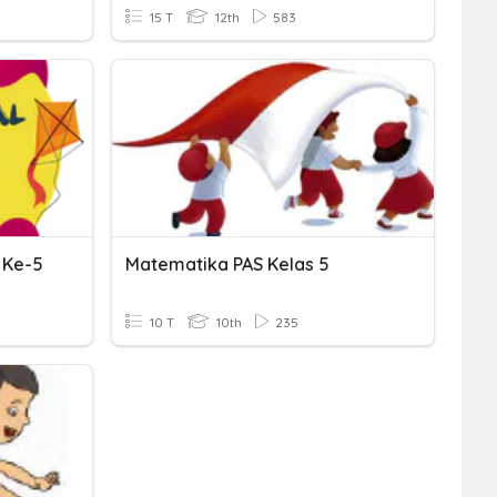
15 T
12th
583
 Ke-5
Matematika PAS Kelas 5
10 T
10th
235