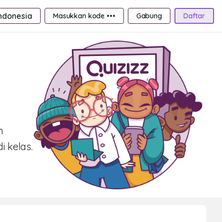
ndonesia
Masukkan kode •••
Gabung
Daftar
n
i kelas.