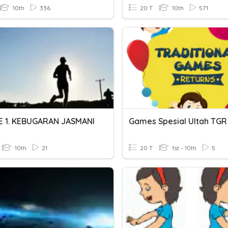
10th
336
20 T
10th
571
E 1. KEBUGARAN JASMANI
Games Spesial Ultah TGR
10th
21
20 T
1st - 10th
5