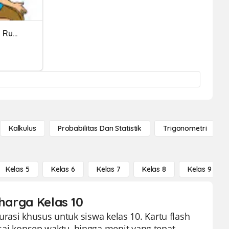
Merawat Benda-Benda Di Rumah Tanggung Jawab Semua Anggota Ke
Kalkulus
Probabilitas Dan Statistik
Trigonometri
Kelas 5
Kelas 6
Kelas 7
Kelas 8
Kelas 9
eharga Kelas 10
rasi khusus untuk siswa kelas 10. Kartu flash
 konsep waktu, hingga menit yang tepat.