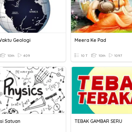
Waktu Geologi
Meera Ke Pad
10th
409
10 T
10th
1097
si Satuan
TEBAK GAMBAR SERU