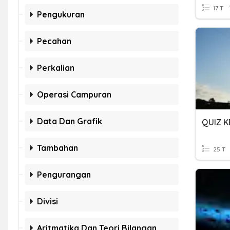
17 T
Pengukuran
Pecahan
Perkalian
Operasi Campuran
Data Dan Grafik
QUIZ K
Tambahan
25 T
Pengurangan
Divisi
Aritmatika Dan Teori Bilangan