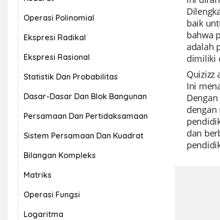
Dilengka
Operasi Polinomial
baik unt
bahwa pe
Ekspresi Radikal
adalah 
Ekspresi Rasional
dimiliki
Quizizz
Statistik Dan Probabilitas
Ini men
Dasar-Dasar Dan Blok Bangunan
Dengan 
dengan 
Persamaan Dan Pertidaksamaan
pendidik
dan ber
Sistem Persamaan Dan Kuadrat
pendidi
Bilangan Kompleks
Matriks
Operasi Fungsi
Logaritma