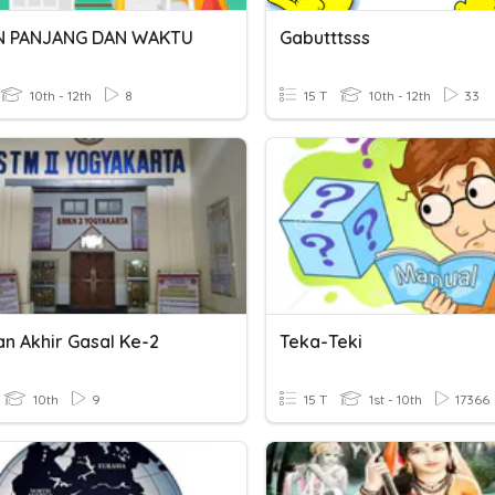
N PANJANG DAN WAKTU
Gabutttsss
10th - 12th
8
15 T
10th - 12th
33
an Akhir Gasal Ke-2
Teka-Teki
10th
9
15 T
1st - 10th
17366