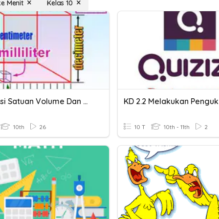
e Menit
Kelas 10
Konversi Satuan Volume Dan Waktu
10th
26
10 T
10th - 11th
2