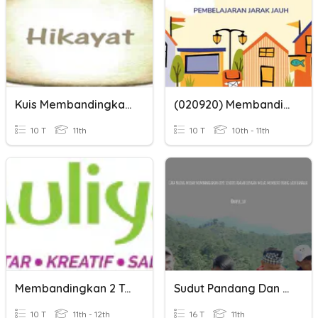
Kuis Membandingkan Hikayat Dan Cerpen
(020920) Membandingkan Dan Mengurutkan Pecahan
10 T
11th
10 T
10th - 11th
Membandingkan 2 Teks
Sudut Pandang Dan Penokohan
10 T
11th - 12th
16 T
11th