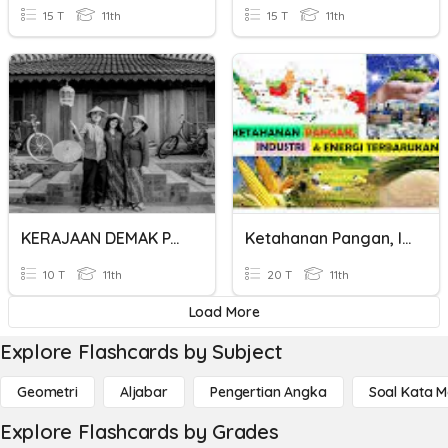
15 T
11th
15 T
11th
KERAJAAN DEMAK PAJANG DAN MATARAM ISLAM
Ketahanan Pangan, Industri Dan Energi Terbarukan
10 T
11th
20 T
11th
Load More
Explore Flashcards by Subject
Geometri
Aljabar
Pengertian Angka
Soal Kata 
Explore Flashcards by Grades