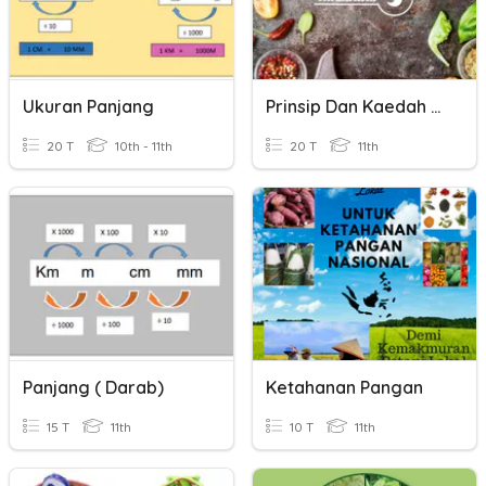
Ukuran Panjang
Prinsip Dan Kaedah Memasak
20 T
10th - 11th
20 T
11th
Panjang ( Darab)
Ketahanan Pangan
15 T
11th
10 T
11th