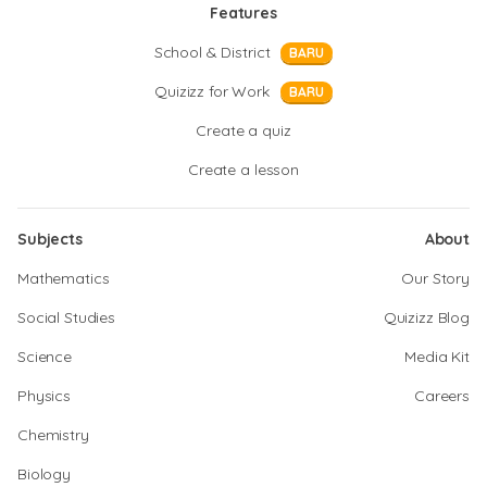
Features
School & District
BARU
Quizizz for Work
BARU
Create a quiz
Create a lesson
Subjects
About
Mathematics
Our Story
Social Studies
Quizizz Blog
Science
Media Kit
Physics
Careers
Chemistry
Biology