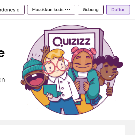
ndonesia
Masukkan kode •••
Gabung
Daftar
e
an