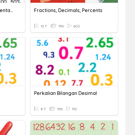
Fractions, Decimals, Percentages
Fractions, Decimals, Percents
12 T
11th
602
Perkalian Bilangan Desimal
8 T
11th
110