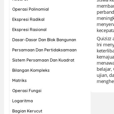
memband
Operasi Polinomial
perbandi
meningk
Ekspresi Radikal
menyena
Ekspresi Rasional
kecepat
Quizizz
Dasar-Dasar Dan Blok Bangunan
Ini men
Persamaan Dan Pertidaksamaan
keterli
kemajuan
Sistem Persamaan Dan Kuadrat
menawark
belajar
Bilangan Kompleks
ujian, 
Matriks
menghera
Operasi Fungsi
Logaritma
Bagian Kerucut