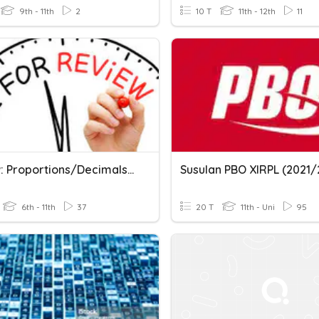
9th - 11th
2
10 T
11th - 12th
11
Review: Proportions/Decimals,Percents,Fractions
Susulan PBO XIRPL (2021/
6th - 11th
37
20 T
11th - Uni
95