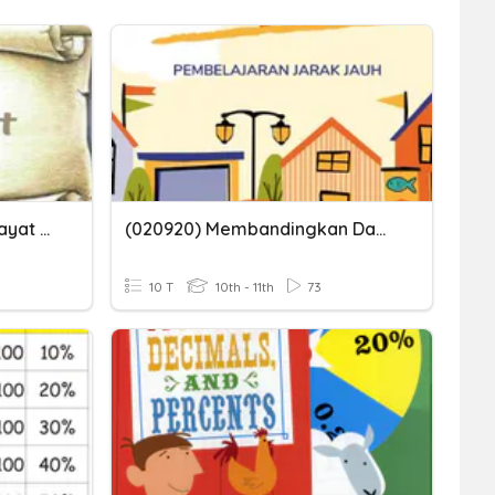
Kuis Membandingkan Hikayat Dan Cerpen
(020920) Membandingkan Dan Mengurutkan Pecahan
10 T
10th - 11th
73