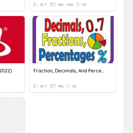
10 T
11th - 12th
53
2022)
Fraction, Decimals, And Percent
10 T
11th
55