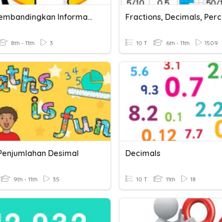
Quiz Membandingkan Informasi
8th - 11th
3
10 T
6th - 11th
1509
enjumlahan Desimal
Decimals
9th - 11th
35
10 T
11th
18