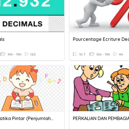
ls
9th - 11th
120
10 T
5th - 11th
44
Matematika Pintar (Penjumlahan Pecahan Desimal)