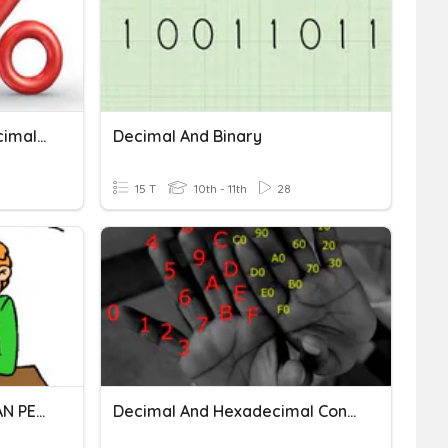
Pourcentage Ecriture Decimal-%
Decimal And Binary
15 T
10th - 11th
28
PERKALIAN DAN PEMBAGIAN PECAHAN DESIMAL
Decimal And Hexadecimal Conversions