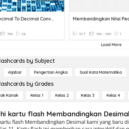
Hexadecimal To Decimal Conversion Quiz
Membandingkan Nilai Pe
11th
26
10 T
11th - 12th
1
Load More
lashcards by Subject
Aljabar
Pengertian Angka
Soal Kata Matematika
lashcards by Grades
ak Kanak
Kelas 1
Kelas 2
Kelas 3
Kelas 4
ahi kartu flash Membandingkan Desimal 
i kartu flash Membandingkan Desimal kami yang baru d
las 11. Kartu flash ini memberikan cara interaktif da