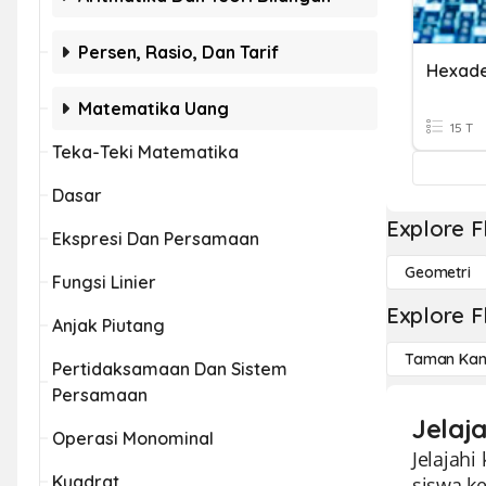
Persen, Rasio, Dan Tarif
Matematika Uang
15 T
Teka-Teki Matematika
Dasar
Explore F
Ekspresi Dan Persamaan
Geometri
Fungsi Linier
Explore F
Anjak Piutang
Taman Kan
Pertidaksamaan Dan Sistem
Persamaan
Jelaj
Operasi Monominal
Jelajah
Kuadrat
siswa ke