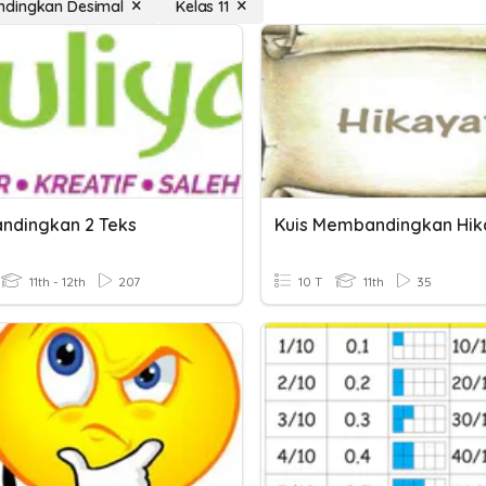
dingkan Desimal
Kelas 11
dingkan 2 Teks
11th - 12th
207
10 T
11th
35