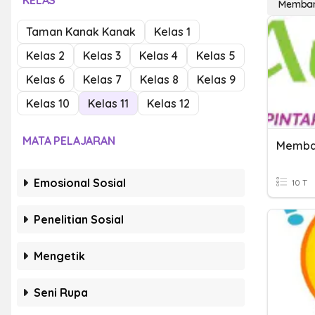
KELAS
Memban
Taman Kanak Kanak
Kelas 1
Kelas 2
Kelas 3
Kelas 4
Kelas 5
Kelas 6
Kelas 7
Kelas 8
Kelas 9
Kelas 10
Kelas 11
Kelas 12
MATA PELAJARAN
Memban
Emosional Sosial
10 T
Penelitian Sosial
Mengetik
Seni Rupa