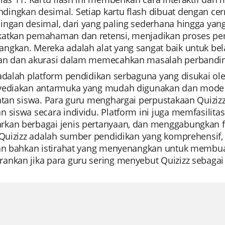
ingkan desimal. Setiap kartu flash dibuat dengan c
ngan desimal, dari yang paling sederhana hingga yang 
atkan pemahaman dan retensi, menjadikan proses pembe
ngkan. Mereka adalah alat yang sangat baik untuk bela
an dan akurasi dalam memecahkan masalah perbandin
 adalah platform pendidikan serbaguna yang disukai o
yediakan antarmuka yang mudah digunakan dan mode 
batan siswa. Para guru menghargai perpustakaan Quiz
 siswa secara individu. Platform ini juga memfasilita
an berbagai jenis pertanyaan, dan menggabungkan fitur
, Quizizz adalah sumber pendidikan yang komprehensif,
dan bahkan istirahat yang menyenangkan untuk membu
nkan jika para guru sering menyebut Quizizz sebagai 