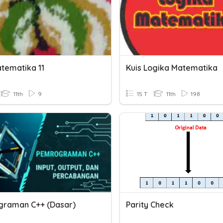
atematika 11
Kuis Logika Matematika
11th
9
15 T
11th
198
raman C++ (Dasar)
Parity Check