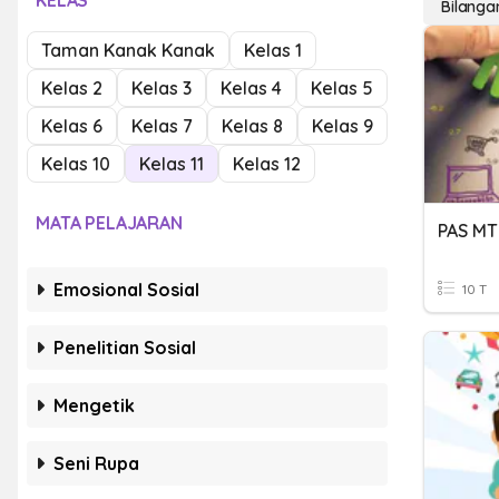
KELAS
Bilanga
Taman Kanak Kanak
Kelas 1
Kelas 2
Kelas 3
Kelas 4
Kelas 5
Kelas 6
Kelas 7
Kelas 8
Kelas 9
Kelas 10
Kelas 11
Kelas 12
MATA PELAJARAN
Emosional Sosial
10 T
Penelitian Sosial
Mengetik
Seni Rupa