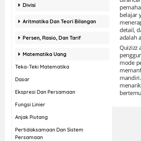
Divisi
pemaham
belajar
Aritmatika Dan Teori Bilangan
menerap
detail,
adalah a
Persen, Rasio, Dan Tarif
Quizizz
Matematika Uang
penggun
mode pe
Teka-Teki Matematika
memanfaa
mandiri
Dasar
menarik
Ekspresi Dan Persamaan
bertemu
Fungsi Linier
Anjak Piutang
Pertidaksamaan Dan Sistem
Persamaan