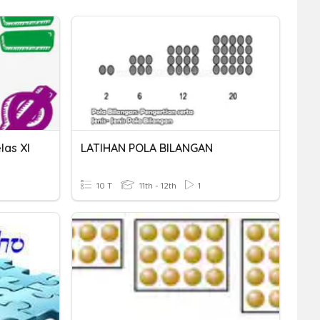
las XI
LATIHAN POLA BILANGAN
10 T
11th - 12th
1