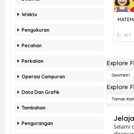
Waktu
MATEMA
Pengukuran
10 T
Pecahan
Perkalian
Explore F
Geometri
Operasi Campuran
Explore F
Data Dan Grafik
Taman Kan
Tambahan
Jelaj
Pengurangan
Selami 
dirancan