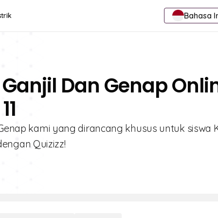
Bahasa I
trik
 Ganjil Dan Genap Onli
11
n Genap kami yang dirancang khusus untuk siswa Ke
engan Quizizz!