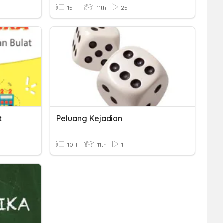
15 T
11th
25
t
Peluang Kejadian
10 T
11th
1