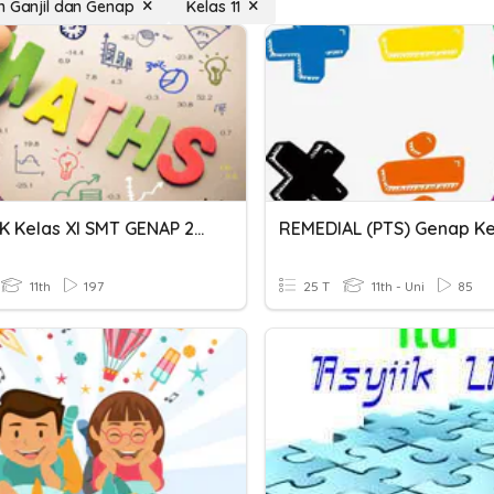
n Ganjil dan Genap
Kelas 11
PAS MTK Kelas XI SMT GENAP 2020/2021
REMEDIAL (PTS) Genap Ke
11th
197
25 T
11th - Uni
85