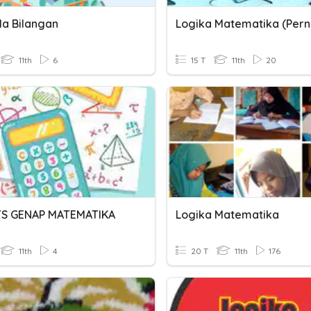
la Bilangan
11th
6
15 T
11th
20
TS GENAP MATEMATIKA
Logika Matematika
11th
4
20 T
11th
176