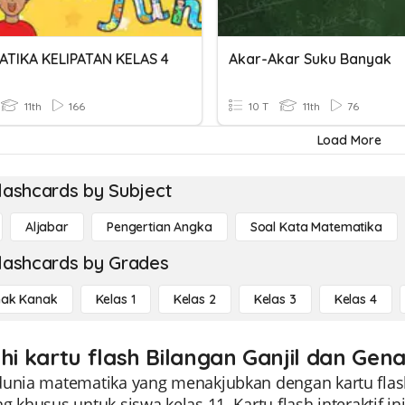
TIKA KELIPATAN KELAS 4
Akar-Akar Suku Banyak
11th
166
10 T
11th
76
Load More
lashcards by Subject
Aljabar
Pengertian Angka
Soal Kata Matematika
lashcards by Grades
ak Kanak
Kelas 1
Kelas 2
Kelas 3
Kelas 4
ahi kartu flash Bilangan Ganjil dan Gena
dunia matematika yang menakjubkan dengan kartu flas
g khusus untuk siswa kelas 11. Kartu flash interaktif