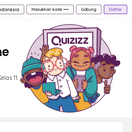
ndonesia
Masukkan kode •••
Gabung
Daftar
ne
las 11.