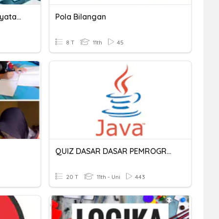
Logika Matematika (Pernyataan Dan Negasi)
Pola Bilangan
8 T
11th
45
QUIZ DASAR DASAR PEMROGRAMAN JAVA
20 T
11th - Uni
443