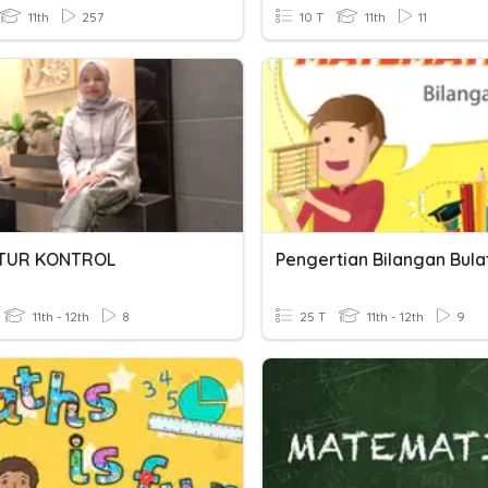
11th
257
10 T
11th
11
TUR KONTROL
Pengertian Bilangan Bula
11th - 12th
8
25 T
11th - 12th
9