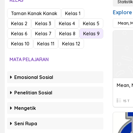
KELAS
Statistik
Explore 
Taman Kanak Kanak
Kelas 1
Kelas 2
Kelas 3
Kelas 4
Kelas 5
Mean, 
Kelas 6
Kelas 7
Kelas 8
Kelas 9
Kelas 10
Kelas 11
Kelas 12
MATA PELAJARAN
Emosional Sosial
Mean, 
Penelitian Sosial
15 T
Mengetik
Seni Rupa