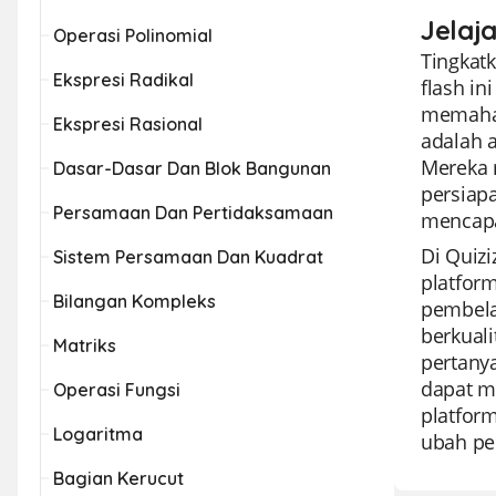
Jelaja
Operasi Polinomial
Tingkatk
Ekspresi Radikal
flash i
memahami
Ekspresi Rasional
adalah 
Mereka 
Dasar-Dasar Dan Blok Bangunan
persiap
Persamaan Dan Pertidaksamaan
mencapa
Di Quiz
Sistem Persamaan Dan Kuadrat
platfor
Bilangan Kompleks
pembela
berkuali
Matriks
pertany
dapat m
Operasi Fungsi
platform
Logaritma
ubah pe
Bagian Kerucut