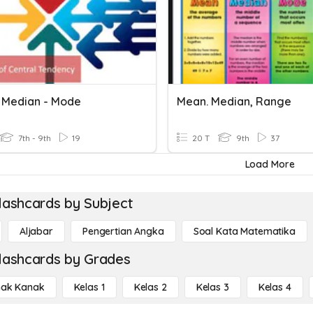
 Median - Mode
Mean. Median, Range
7th - 9th
19
20 T
9th
37
Load More
lashcards by Subject
Aljabar
Pengertian Angka
Soal Kata Matematika
lashcards by Grades
ak Kanak
Kelas 1
Kelas 2
Kelas 3
Kelas 4