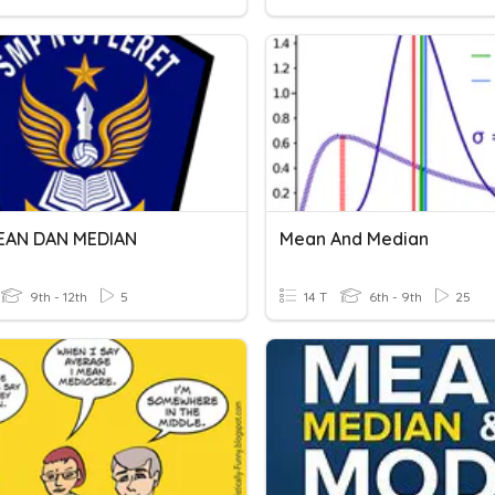
EAN DAN MEDIAN
Mean And Median
9th - 12th
5
14 T
6th - 9th
25