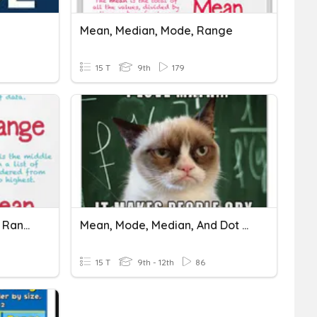
Mean, Median, Mode, Range
15 T
9th
179
Mean, Median, Mode, And Range
Mean, Mode, Median, And Dot Plots??
15 T
9th - 12th
86