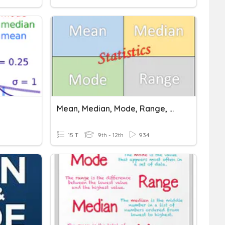
Mean, Median, Mode, Range, Outliers
15 T
9th - 12th
934