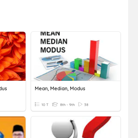
dus
Mean, Median, Modus
10 T
8th - 9th
38