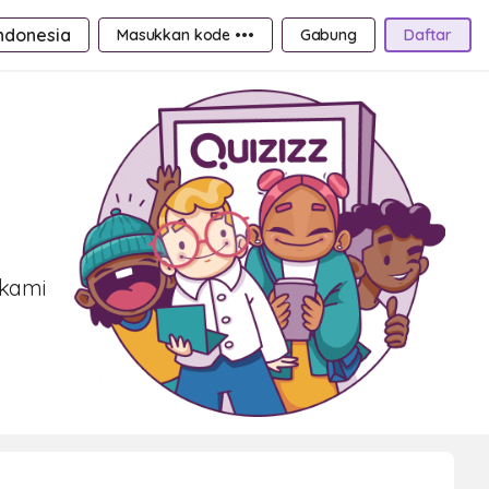
ndonesia
Masukkan kode •••
Gabung
Daftar
 kami