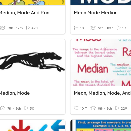
Mean, Median, Mode And Range
Mean Mode Median
9th - 12th
428
10 T
9th - 10th
57
Median, Mode
7th - 9th
30
10 T
8th - 9th
229