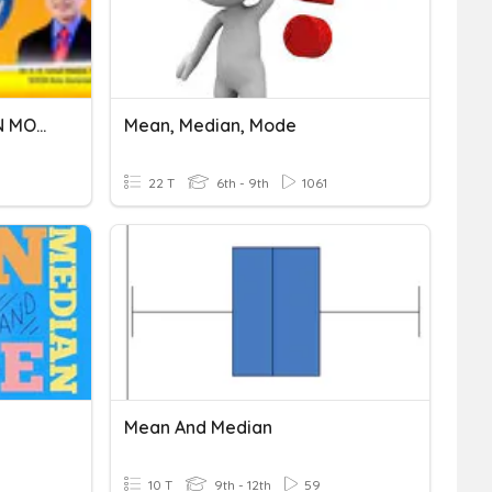
STATISTIKA (MEAN MEDIAN MODUS)
Mean, Median, Mode
22 T
6th - 9th
1061
Mean And Median
10 T
9th - 12th
59