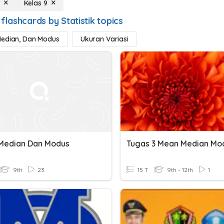
Kelas 9
flashcards by Statistik topics
Median, Dan Modus
Ukuran Variasi
Median Dan Modus
Tugas 3 Mean Median Mo
9th
23
15 T
9th - 12th
1