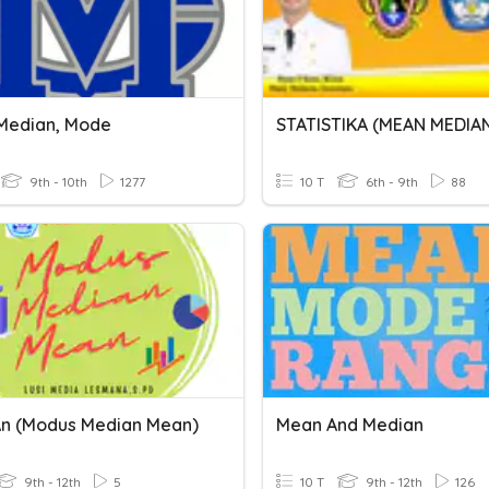
Median, Mode
9th - 10th
1277
10 T
6th - 9th
88
 (Modus Median Mean)
Mean And Median
9th - 12th
5
10 T
9th - 12th
126