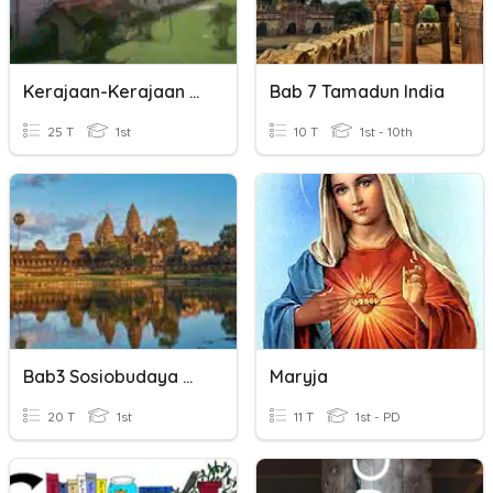
Kerajaan-Kerajaan Hindu Budha Di Indonesia
Bab 7 Tamadun India
25 T
1st
10 T
1st - 10th
Bab3 Sosiobudaya Masyarakat Kerajaan Alam Melayu
Maryja
20 T
1st
11 T
1st - PD