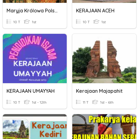
Maryja Królowa Polski
KERAJAAN ACEH
10 T
1st
10 T
1st
KERAJAAN UMAYYAH
Kerajaan Majapahit
10 T
1st - 12th
11 T
1st - 6th