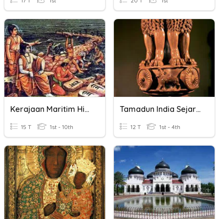
17 T
1st
20 T
1st
Kerajaan Maritim Hindhu Budha
Tamadun India Sejarah Tingkatan 1
15 T
1st - 10th
12 T
1st - 4th