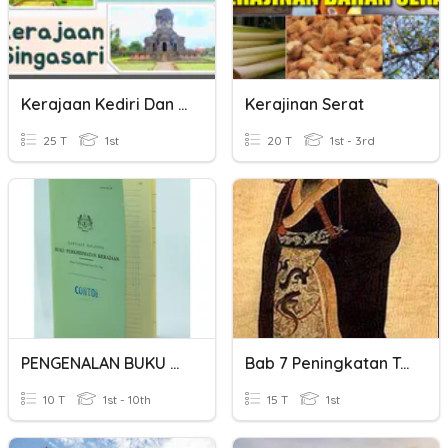
Kerajaan Kediri Dan Kerajaan Singasari
Kerajinan Serat
25 T
1st
20 T
1st - 3rd
PENGENALAN BUKU PERKHIDMATAN KERAJAAN (SEPT 2025)
Bab 7 Peningkatan Tamadun India Dan China
10 T
1st - 10th
15 T
1st