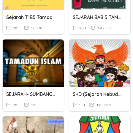
Sejarah T1B5 Tamadun Awal Dunia
SEJARAH BAB 5 TAMADUN AWAL DUNIA
20 T
1st - 9th
20 T
1st - 5th
SEJARAH- SUMBANGAN TAMADUN ISLAM KEPADA DUNIA
SKD (Sejarah Kebudayaan Dunia) Kelas 2
20 T
1st
15 T
1st - 2nd