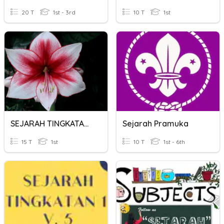
20 T
1st - 3rd
10 T
1st
SEJARAH TINGKATAN 1 BAB 5 TAMADUN AWAL DUNIA
Sejarah Pramuka
15 T
1st
10 T
1st - 6th