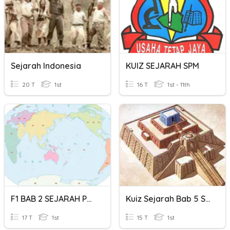
Sejarah Indonesia
KUIZ SEJARAH SPM
20 T
1st
16 T
1st - 11th
F1 BAB 2 SEJARAH Peta Dunia
Kuiz Sejarah Bab 5 Sejarah Tamadun Awal Dunia ( CIKGU ROS )
17 T
1st
15 T
1st