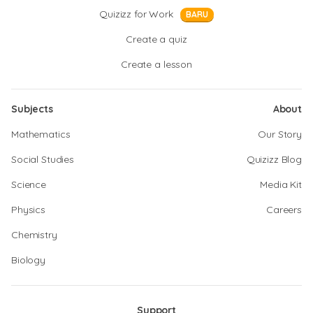
Quizizz for Work
BARU
Create a quiz
Create a lesson
Subjects
About
Mathematics
Our Story
Social Studies
Quizizz Blog
Science
Media Kit
Physics
Careers
Chemistry
Biology
Support