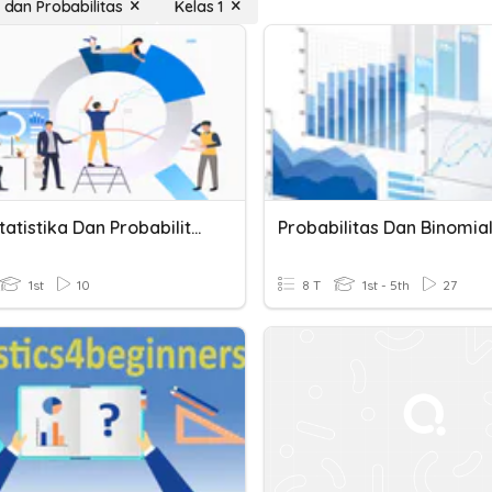
k dan Probabilitas
Kelas 1
Kuis 1 Statistika Dan Probabilitas
Probabilitas Dan Binomia
1st
10
8 T
1st - 5th
27