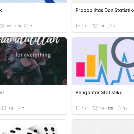
ik
Probabilitas Dan Statistik
1st - 10th
2
10 T
1st
7
k I
Pengantar Statistika
1st
11
10 T
1st - 12th
28