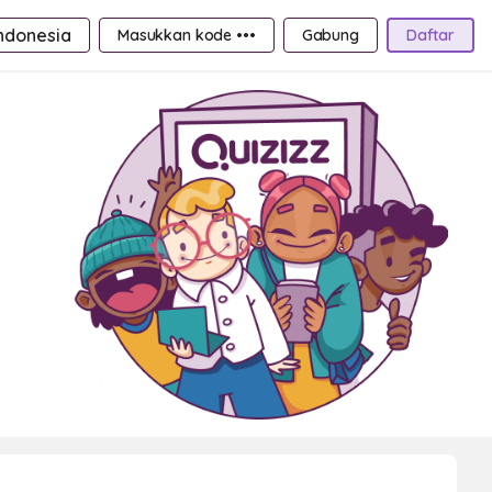
ndonesia
Masukkan kode •••
Gabung
Daftar