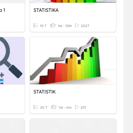
a 1
STATISTIKA
10 T
1st - 12th
2027
STATISTIK
20 T
1st - Uni
201