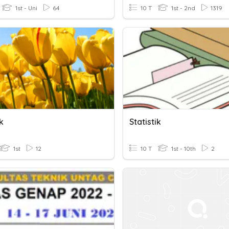
1st - Uni
64
10 T
1st - 2nd
1319
ik
Statistik
1st
12
10 T
1st - 10th
2