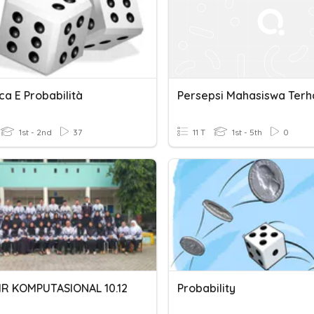
ica E Probabilità
1st - 2nd
37
11 T
1st - 5th
0
IR KOMPUTASIONAL 10.12
Probability