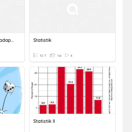
Persepsi Mahasiswa Terhadap Mata Kuliah Statistik & Probabilitas
Statistik
10 T
1st
4
Statistik II