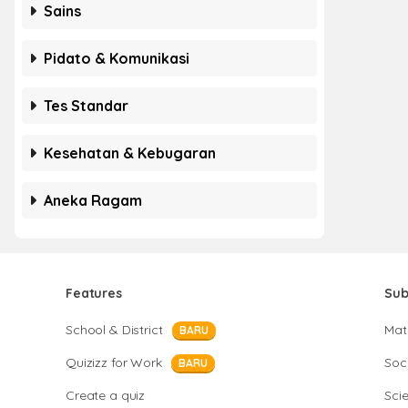
Sains
Pidato & Komunikasi
Tes Standar
Kesehatan & Kebugaran
Aneka Ragam
Features
Sub
School & District
Mat
BARU
Quizizz for Work
Soci
BARU
Create a quiz
Sci