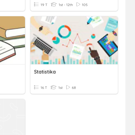
19 T
1st - 12th
105
Statistika
16 T
1st
68