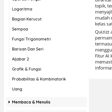
topik, t
Logaritma
menyaji
mudah d
Bagian Kerucut
kelas sa
Sempoa
Quizizz
permain
Fungsi Trigonometri
termasu
Barisan Dan Seri
mengguna
Fitur A
Aljabar 2
memasti
informas
Grafik & Fungsi
Probabilitas & Kombinatorik
Uang
Membaca & Menulis