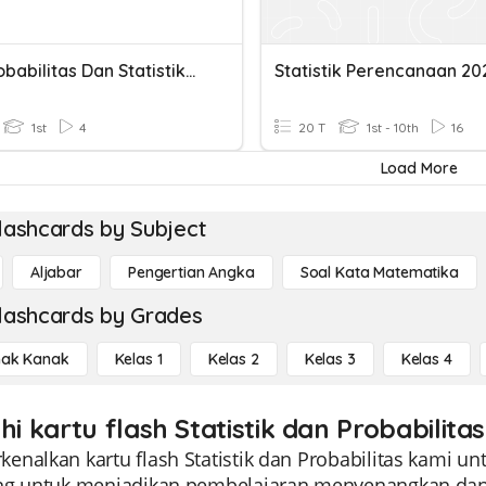
UAS Probabilitas Dan Statistika 2023
Statistik Perencanaan 20
1st
4
20 T
1st - 10th
16
Load More
lashcards by Subject
Aljabar
Pengertian Angka
Soal Kata Matematika
lashcards by Grades
ak Kanak
Kelas 1
Kelas 2
Kelas 3
Kelas 4
hi kartu flash Statistik dan Probabilita
nalkan kartu flash Statistik dan Probabilitas kami untu
ng untuk menjadikan pembelajaran menyenangkan dan m