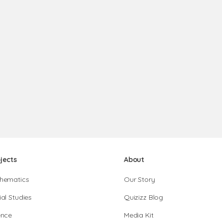
jects
About
hematics
Our Story
al Studies
Quizizz Blog
ence
Media Kit