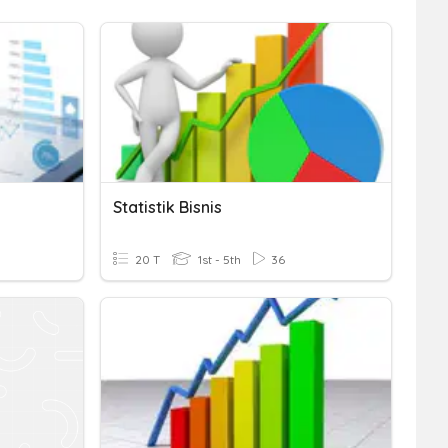
l
Statistik Bisnis
20 T
1st - 5th
36