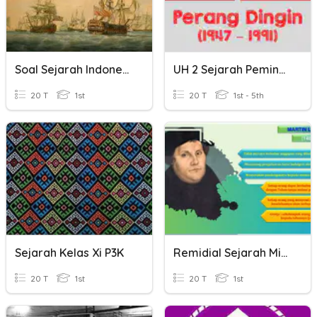
Soal Sejarah Indonesia XI BAB !
UH 2 Sejarah Peminatan XII IPS
20 T
1st
20 T
1st - 5th
Sejarah Kelas Xi P3K
Remidial Sejarah Minat XI
20 T
1st
20 T
1st