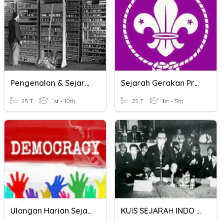
Pengenalan & Sejarah Komputer
Sejarah Gerakan Pramuka
25 T
1st - 10th
25 T
1st - 5th
Ulangan Harian Sejarah II
KUIS SEJARAH INDO KELAS XI (1)