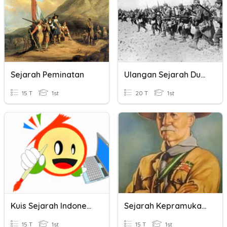
Sejarah Peminatan
Ulangan Sejarah Dunia
15 T
1st
20 T
1st
Kuis Sejarah Indonesia 2
Sejarah Kepramukaan
15 T
1st
15 T
1st