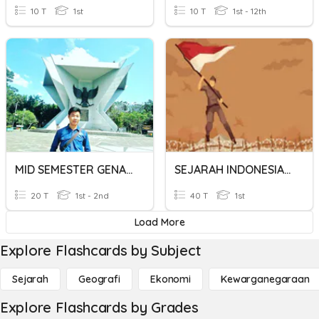
10 T
1st
10 T
1st - 12th
MID SEMESTER GENAP SEJARAH INDO KELAS 11 BAB 6
SEJARAH INDONESIA KD 3.1
20 T
1st - 2nd
40 T
1st
Load More
Explore Flashcards by Subject
Sejarah
Geografi
Ekonomi
Kewarganegaraan
Explore Flashcards by Grades