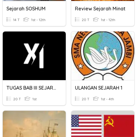
Sejarah SOSHUM
Review Sejarah Minat
14 T
1st - 12th
20 T
1st - 12th
TUGAS BAB III SEJARAH PEMINATAN
ULANGAN SEJARAH 1
20 T
1st
20 T
1st - 4th