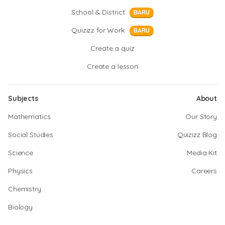
School & District
BARU
Quizizz for Work
BARU
Create a quiz
Create a lesson
Subjects
About
Mathematics
Our Story
Social Studies
Quizizz Blog
Science
Media Kit
Physics
Careers
Chemistry
Biology