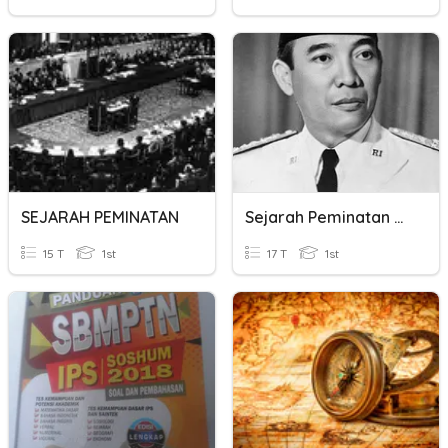
SEJARAH PEMINATAN
Sejarah Peminatan Kelas !2 IIS
15 T
1st
17 T
1st