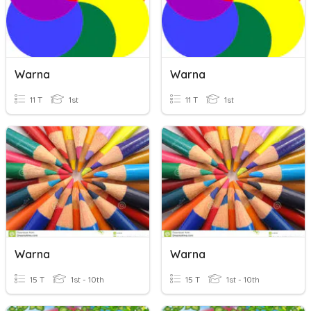
Warna
Warna
11 T
1st
11 T
1st
Warna
Warna
15 T
1st - 10th
15 T
1st - 10th