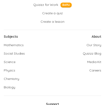
Quizizz for Work
BARU
Create a quiz
Create a lesson
Subjects
About
Mathematics
Our Story
Social Studies
Quizizz Blog
Science
Media Kit
Physics
Careers
Chemistry
Biology
Support