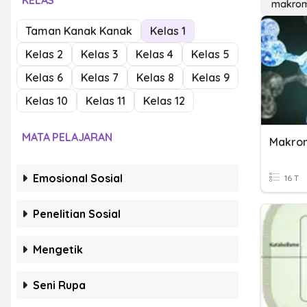
KELAS
makrom
Taman Kanak Kanak
Kelas 1
Kelas 2
Kelas 3
Kelas 4
Kelas 5
Kelas 6
Kelas 7
Kelas 8
Kelas 9
Kelas 10
Kelas 11
Kelas 12
MATA PELAJARAN
Makrom
Emosional Sosial
16 T
Penelitian Sosial
Mengetik
Seni Rupa