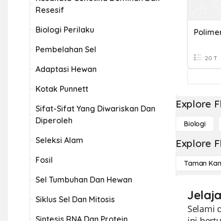
Resesif
Biologi Perilaku
Polime
Pembelahan Sel
20 T
Adaptasi Hewan
Kotak Punnett
Explore F
Sifat-Sifat Yang Diwariskan Dan
Diperoleh
Biologi
Seleksi Alam
Explore F
Fosil
Taman Kan
Sel Tumbuhan Dan Hewan
Jelaj
Siklus Sel Dan Mitosis
Selami 
Sintesis RNA Dan Protein
ini ber