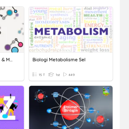
E2 - K4 - Senyawa Karbon & Makromolekul
Biologi Metabolisme Sel
15 T
1st
449