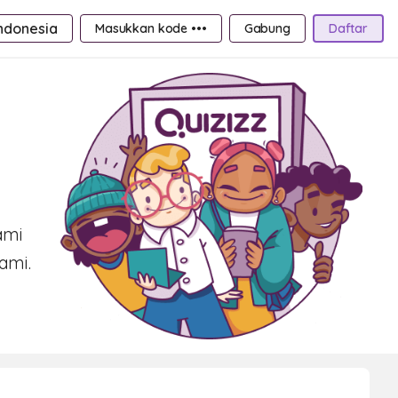
ndonesia
Masukkan kode •••
Gabung
Daftar
ami
ami.