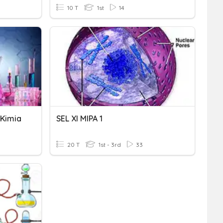
10 T
1st
14
 Kimia
SEL XI MIPA 1
20 T
1st - 3rd
33