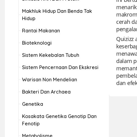
menarik
Makhluk Hidup Dan Benda Tak
makromo
Hidup
cerah d
pengala
Rantai Makanan
Quizizz 
Bioteknologi
keserba
menawar
Sistem Kekebalan Tubuh
dalam p
Sistem Pencernaan Dan Ekskresi
memanta
pembela
Warisan Non Mendelian
dan efek
Bakteri Dan Archaea
Genetika
Kosakata Genetika Genotip Dan
Fenotip
Metabolisme