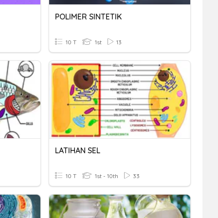
POLIMER SINTETIK
10 T
1st
13
LATIHAN SEL
10 T
1st - 10th
33