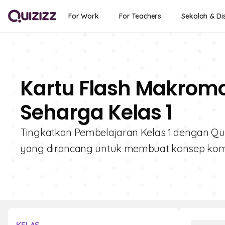
For Work
For Teachers
Sekolah & Dis
Kartu Flash Makromol
Seharga Kelas 1
Tingkatkan Pembelajaran Kelas 1 dengan Quiz
yang dirancang untuk membuat konsep ko