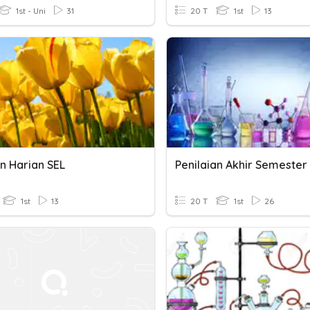
1st - Uni
31
20 T
1st
13
n Harian SEL
Penilaian Akhir Semester
1st
13
20 T
1st
26