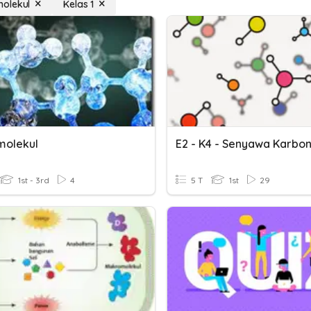
olekul
Kelas 1
olekul
1st - 3rd
4
5 T
1st
29