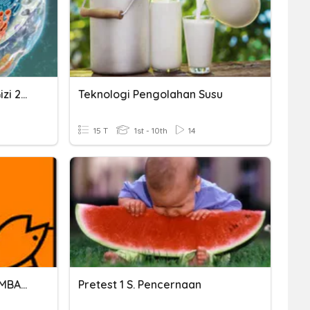
UTS Biologi Dasar Prodi Gizi 2020
Teknologi Pengolahan Susu
15 T
1st - 10th
14
UJIAN LAB BIOKIMIA GELOMBANG 3A
Pretest 1 S. Pencernaan