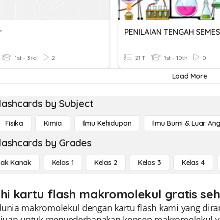
r
PENILAIAN TENGAH SEME
1st - 3rd
2
21 T
1st - 10th
0
Load More
lashcards by Subject
Fisika
Kimia
Ilmu Kehidupan
Ilmu Bumi & Luar An
lashcards by Grades
ak Kanak
Kelas 1
Kelas 2
Kelas 3
Kelas 4
ahi kartu flash makromolekul gratis seh
dunia makromolekul dengan kartu flash kami yang diran
tujuan untuk menyederhanakan konsep makromolekul ya