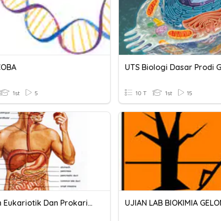
COBA
1st
5
10 T
1st
15
Bioman Eukariotik Dan Prokariotik