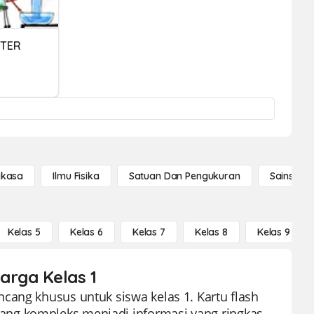
STER
gkasa
Ilmu Fisika
Satuan Dan Pengukuran
Sains Se
Kelas 5
Kelas 6
Kelas 7
Kelas 8
Kelas 9
arga Kelas 1
cang khusus untuk siswa kelas 1. Kartu flash
ng kompleks menjadi informasi yang ringkas,