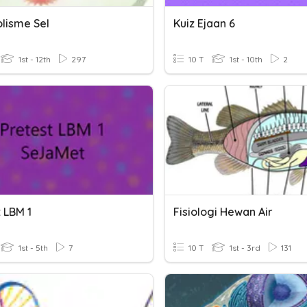
lisme Sel
Kuiz Ejaan 6
1st - 12th
297
10 T
1st - 10th
2
 LBM 1
Fisiologi Hewan Air
1st - 5th
7
10 T
1st - 3rd
131