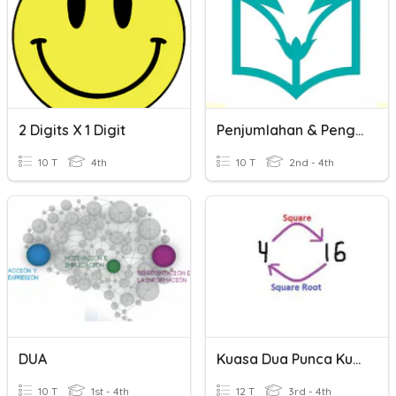
2 Digits X 1 Digit
Penjumlahan & Pengurangan Ribuan
10 T
4th
10 T
2nd - 4th
DUA
Kuasa Dua Punca Kuasa Dua
10 T
1st - 4th
12 T
3rd - 4th