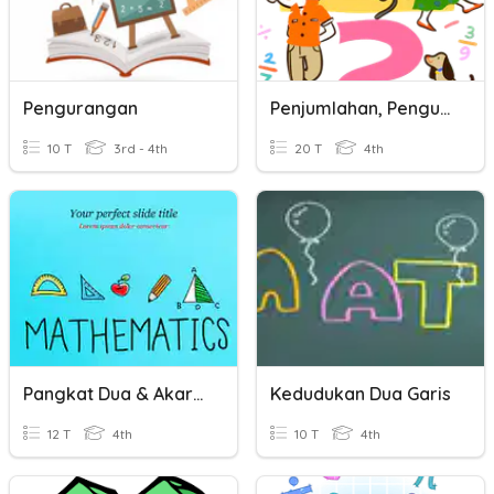
Pengurangan
Penjumlahan, Pengurangan, Perkalian
10 T
3rd - 4th
20 T
4th
Pangkat Dua & Akar Pangkat Dua
Kedudukan Dua Garis
12 T
4th
10 T
4th