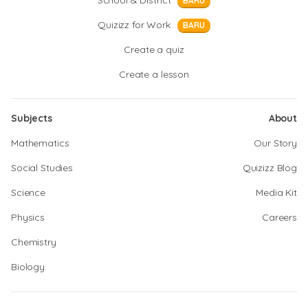
School & District
BARU
Quizizz for Work
BARU
Create a quiz
Create a lesson
Subjects
About
Mathematics
Our Story
Social Studies
Quizizz Blog
Science
Media Kit
Physics
Careers
Chemistry
Biology