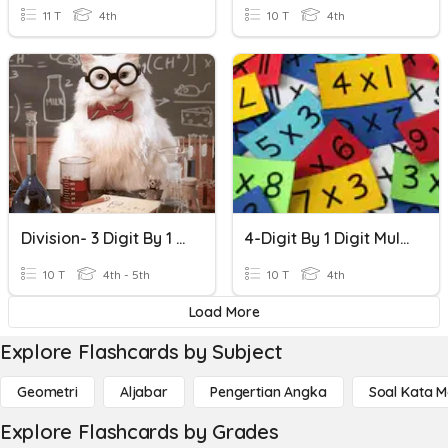
11 T
4th
10 T
4th
Division- 3 Digit By 1 Digit
4-Digit By 1 Digit Multiplication
10 T
4th - 5th
10 T
4th
Load More
Explore Flashcards by Subject
Geometri
Aljabar
Pengertian Angka
Soal Kata 
Explore Flashcards by Grades