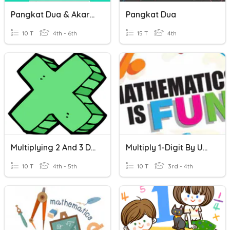
Pangkat Dua & Akar Pangkat Dua
Pangkat Dua
10 T
4th - 6th
15 T
4th
Multiplying 2 And 3 Digits Times 1 Digit
Multiply 1-Digit By Up To 4-Digits
10 T
4th - 5th
10 T
3rd - 4th