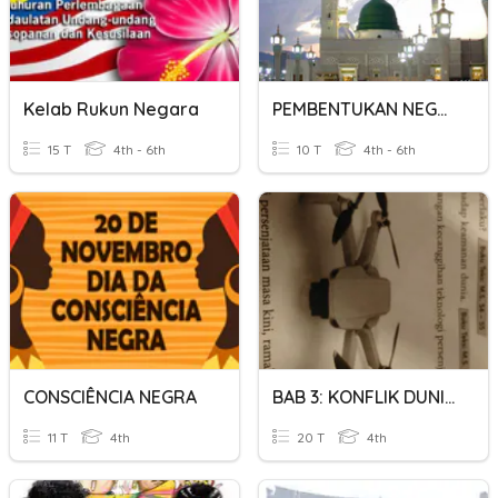
Kelab Rukun Negara
PEMBENTUKAN NEGARA MADINAH
15 T
4th - 6th
10 T
4th - 6th
CONSCIÊNCIA NEGRA
BAB 3: KONFLIK DUNIA DAN PENDUDUKAN JEPUN DI NEGARA KITA
11 T
4th
20 T
4th