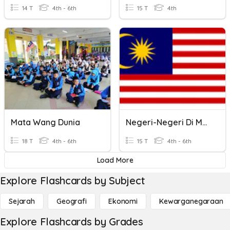
14 T
4th - 6th
15 T
4th
Mata Wang Dunia
Negeri-Negeri Di Malaysia
18 T
4th - 6th
15 T
4th - 6th
Load More
Explore Flashcards by Subject
Sejarah
Geografi
Ekonomi
Kewarganegaraan
Explore Flashcards by Grades