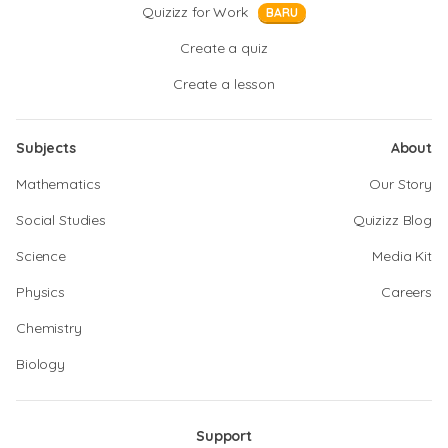
Quizizz for Work
BARU
Create a quiz
Create a lesson
Subjects
About
Mathematics
Our Story
Social Studies
Quizizz Blog
Science
Media Kit
Physics
Careers
Chemistry
Biology
Support