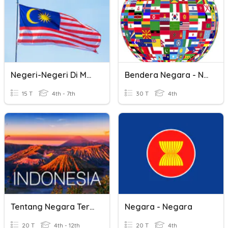
Negeri-Negeri Di Malaysia
Bendera Negara - Negara Di Dunia
15 T
4th - 7th
30 T
4th
Tentang Negara Tercinta
Negara - Negara
20 T
4th - 12th
20 T
4th