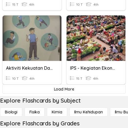
15 T
4th
10 T
4th
Aktiviti Kekuatan Dan Daya Tahan Otot
IPS - Kegiatan Ekonomi
10 T
4th
15 T
4th
Load More
Explore Flashcards by Subject
Biologi
Fisika
Kimia
Ilmu Kehidupan
Ilmu B
Explore Flashcards by Grades