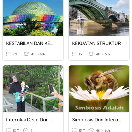
KESTABILAN DAN KEKUATAN STRUKTUR BINAAN
KEKUATAN STRUKTUR
20 T
4th - 6th
15 T
4th - 6th
Interaksi Desa Dan Kota
Simbiosis Dan Interaksi Makhluk Hidup
10 T
4th
13 T
4th - 6th