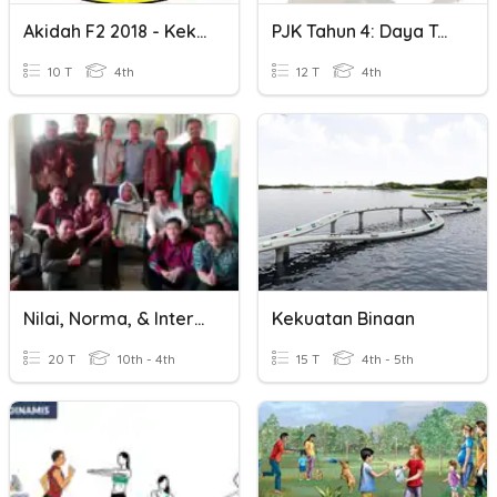
Akidah F2 2018 - Kekuatan & Kekuasaan Allah SWT
PJK Tahun 4: Daya Tahan Dan Kekuatan Otot
10 T
4th
12 T
4th
Nilai, Norma, & Interaksi Sosial
Kekuatan Binaan
20 T
10th - 4th
15 T
4th - 5th