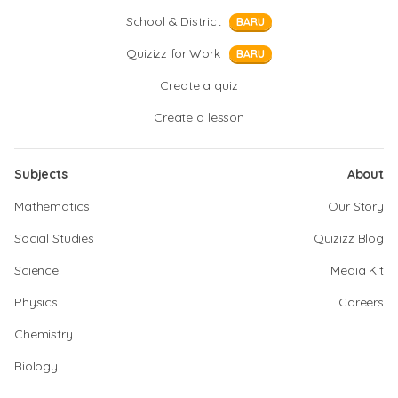
School & District
BARU
Quizizz for Work
BARU
Create a quiz
Create a lesson
Subjects
About
Mathematics
Our Story
Social Studies
Quizizz Blog
Science
Media Kit
Physics
Careers
Chemistry
Biology