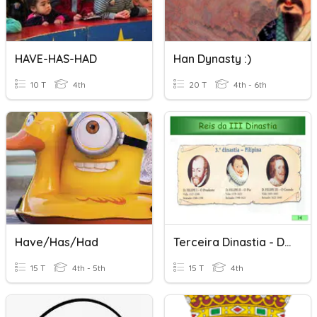
HAVE-HAS-HAD
Han Dynasty :)
10 T
4th
20 T
4th - 6th
Have/has/had
Terceira Dinastia - Dinastia Filipina
15 T
4th - 5th
15 T
4th