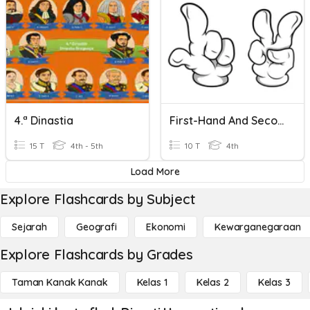
4.ª Dinastia
First-Hand And Second-Hand Accounts
15 T
4th - 5th
10 T
4th
Load More
Explore Flashcards by Subject
Sejarah
Geografi
Ekonomi
Kewarganegaraan
Explore Flashcards by Grades
Taman Kanak Kanak
Kelas 1
Kelas 2
Kelas 3