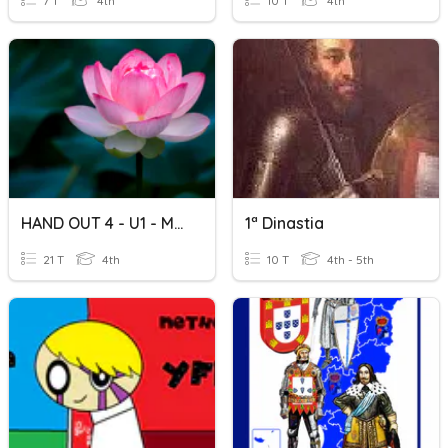
7 T
4th
10 T
4th
HAND OUT 4 - U1 - Mrs Hanh
1ª Dinastia
21 T
4th
10 T
4th - 5th