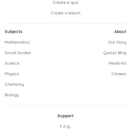
Create a quiz
Create a lesson
Subjects
About
Mathematics
Our Story
Social Studies
Quizizz Blog
Science
Media Kit
Physics
Careers
Chemistry
Biology
Support
F.A.Q.