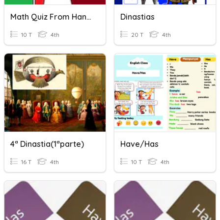
Math Quiz From Han Han
Dinastias
10 T
4th
20 T
4th
4ª Dinastia(1ªparte)
Have/has
16 T
4th
10 T
4th