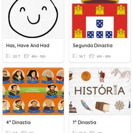
Has, Have And Had
Segunda Dinastia
20 T
4th - 5th
16 T
4th - 8th
4ª Dinastia
1ª Dinastia