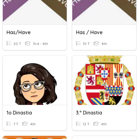
Has/Have
Has / Have
20 T
3rd - 4th
10 T
4th
1o Dinastia
3.ª Dinastia
7 T
4th
12 T
4th