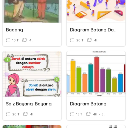
Badang
Diagram Batang Dan Garis
10 T
4th
20 T
4th
Saiz Bayang-Bayang
Diagram Batang
20 T
4th
15 T
4th - 5th