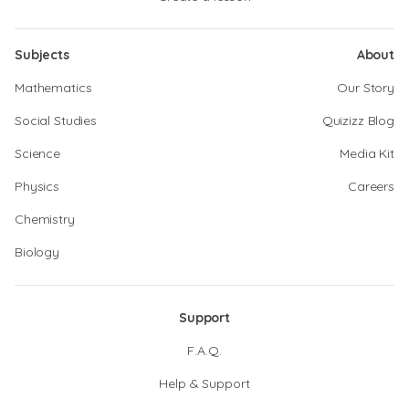
Subjects
About
Mathematics
Our Story
Social Studies
Quizizz Blog
Science
Media Kit
Physics
Careers
Chemistry
Biology
Support
F.A.Q.
Help & Support