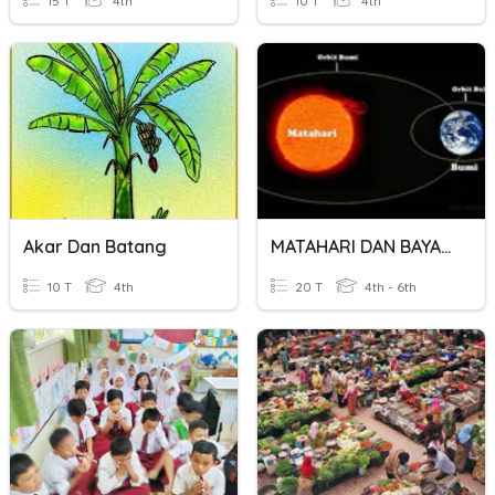
15 T
4th
10 T
4th
Akar Dan Batang
MATAHARI DAN BAYANG - BAYANG - TAHUN 5
10 T
4th
20 T
4th - 6th