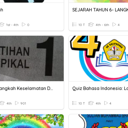
ah
1st - 4th
0
10 T
4th - 6th
4
Bab 1 Langkah Keselamatan Dalam Makmal
4th
901
10 T
4th
4