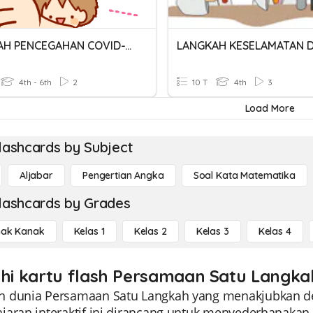
LANGKAH PENCEGAHAN COVID-19
4th - 6th
2
10 T
4th
3
Load More
lashcards by Subject
Aljabar
Pengertian Angka
Soal Kata Matematika
lashcards by Grades
ak Kanak
Kelas 1
Kelas 2
Kelas 3
Kelas 4
ahi kartu flash Persamaan Satu Langkah
 dunia Persamaan Satu Langkah yang menakjubkan deng
jaran interaktif ini dirancang untuk menyederhanak