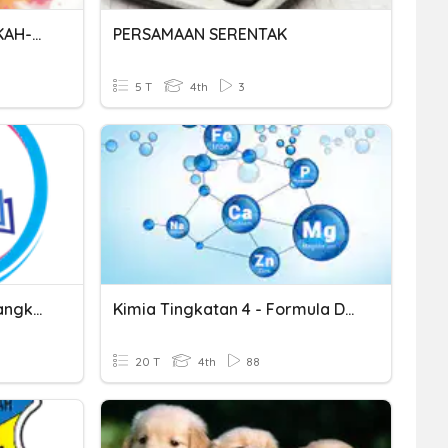
SEJARAH TAHUN 6- LANGKAH-LANGKAH PEMBENTUKAN MALAYSIA
PERSAMAAN SERENTAK
5 T
4th
3
Quiz Bahasa Indonesia: Langkah-Langkah Membuat Kue
Kimia Tingkatan 4 - Formula Dan Persamaan Kimia
20 T
4th
88