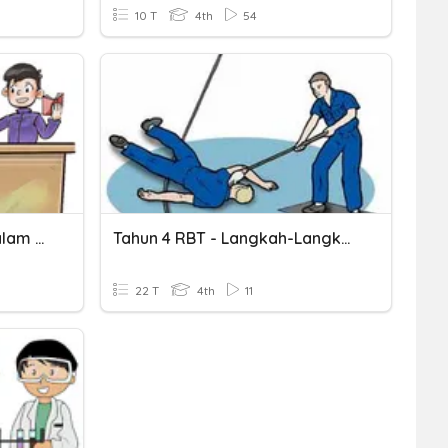
10 T
4th
54
Langkah Keselamatan Dalam Makmal
Tahun 4 RBT - Langkah-Langkah Jika Berlaku Kemalangan
22 T
4th
11