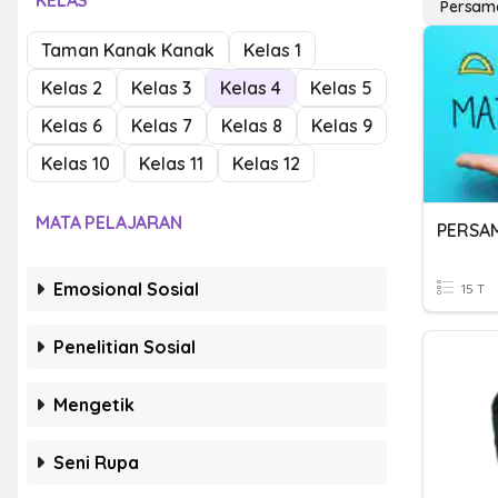
KELAS
Persam
Taman Kanak Kanak
Kelas 1
Kelas 2
Kelas 3
Kelas 4
Kelas 5
Kelas 6
Kelas 7
Kelas 8
Kelas 9
Kelas 10
Kelas 11
Kelas 12
MATA PELAJARAN
Emosional Sosial
15 T
Penelitian Sosial
Mengetik
Seni Rupa