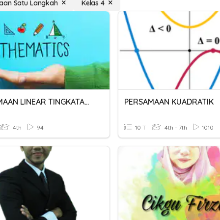
aan Satu Langkah
Kelas 4
PERSAMAAN LINEAR TINGKATAN 1
PERSAMAAN KUADRATIK
4th
94
10 T
4th - 7th
1010