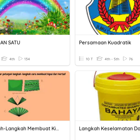
IAN SATU
Persamaan Kuadratik
4th
134
10 T
4th - 5th
76
Langkah-Langkah Membuat Kipas& Perubahan Energi