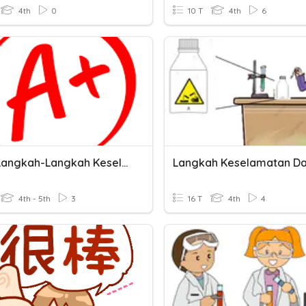
4th
0
10 T
4th
6
Bab 1: Langkah-Langkah Keselamatan Di Dalam Makmal
4th - 5th
3
16 T
4th
4