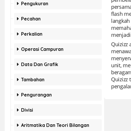
Pengukuran
persama
flash m
Pecahan
langkah 
memaham
Perkalian
menjadi
Quizizz 
Operasi Campuran
menawar
menyena
Data Dan Grafik
unit, m
beragam
Quizizz
Tambahan
pengala
Pengurangan
Divisi
Aritmatika Dan Teori Bilangan