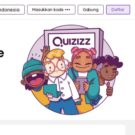
ndonesia
Masukkan kode •••
Gabung
Daftar
e
m