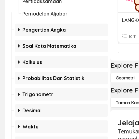
Pertidaksamaan
Pemodelan Aljabar
Pengertian Angka
10 T
Soal Kata Matematika
Kalkulus
Explore F
Probabilitas Dan Statistik
Geometri
Explore F
Trigonometri
Taman Kan
Desimal
Jelaj
Waktu
Temukan
pembela