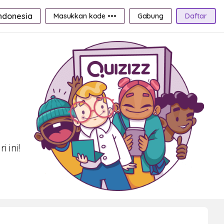
ndonesia
Masukkan kode •••
Gabung
Daftar
n
 ini!