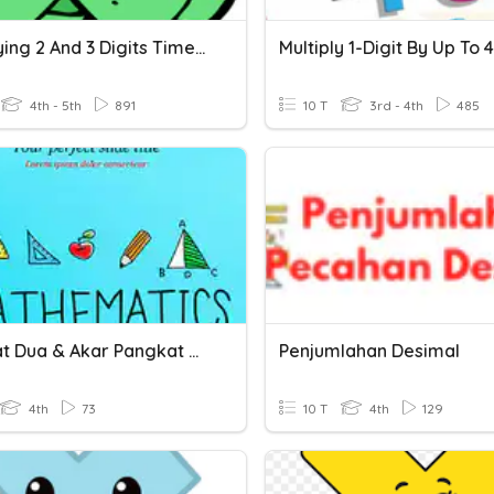
Multiplying 2 And 3 Digits Times 1 Digit
4th - 5th
891
10 T
3rd - 4th
485
Pangkat Dua & Akar Pangkat Dua
Penjumlahan Desimal
4th
73
10 T
4th
129