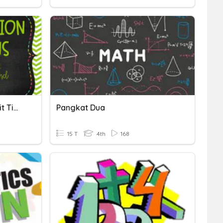
2-Digit, 3-Digit, And 4-Digit Times 1-Digit Multiplication
Pangkat Dua
15 T
4th
168