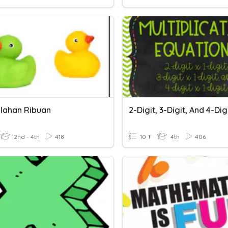
lahan Ribuan
2nd - 4th
418
10 T
4th
406