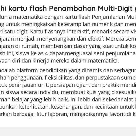
ahi kartu flash Penambahan Multi-Digit 
unia matematika dengan kartu flash Penjumlahan Multi-
ng untuk meningkatkan keterampilan numerik dan me
ri satu digit. Kartu flashnya interaktif, menarik secar
jaran menjadi menyenangkan dan efektif. Mereka semp
jaran di rumah, memberikan dasar yang kuat untuk k
ash ini, siswa kelas 4 dapat menguasai seni penjumlah
yaan diri dan kinerja mereka dalam matematika.
adalah platform pendidikan yang dinamis dan serbaguna
an penggunaan, fleksibilitas, dan perpustakaan sumbe
tuk peninjauan unit, persiapan ujian, dan praktik man
n siswa secara individu, membuat kuis yang disesuaik
an belajar yang lebih baik. Ini lebih dari sekedar alat
kan keterlibatan, kesenangan, dan kecintaan untuk be
an berbagai fitur laporan, menjadikannya favorit di k