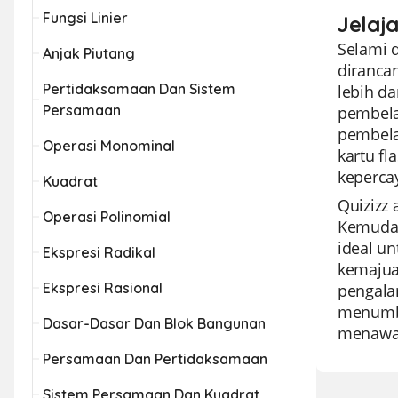
Fungsi Linier
Jelaj
Selami d
Anjak Piutang
diranca
Pertidaksamaan Dan Sistem
lebih da
Persamaan
pembela
pembela
Operasi Monominal
kartu fl
keperca
Kuadrat
Quizizz 
Operasi Polinomial
Kemudah
ideal un
Ekspresi Radikal
kemajua
Ekspresi Rasional
pengalam
menumbuh
Dasar-Dasar Dan Blok Bangunan
menawark
Persamaan Dan Pertidaksamaan
Sistem Persamaan Dan Kuadrat