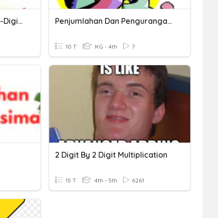
Multiply 1-Digit By Up To 4-Digits
Penjumlahan Dan Pengurangan Dua Bilangan
10 T
KG - 4th
7
2 Digit By 2 Digit Multiplication
15 T
4th - 5th
6261