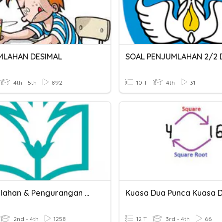
MLAHAN DESIMAL
SOAL PENJUMLAHAN 2/2 D
4th - 5th
892
10 T
4th
31
Penjumlahan & Pengurangan Ribuan
Kuasa Dua Punca Kuasa 
2nd - 4th
1258
12 T
3rd - 4th
66