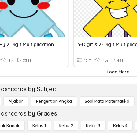
 By 2 Digit Multiplication
3-Digit X 2-Digit Multiplic
4th
3368
10 T
4th
658
Load More
lashcards by Subject
Aljabar
Pengertian Angka
Soal Kata Matematika
lashcards by Grades
ak Kanak
Kelas 1
Kelas 2
Kelas 3
Kelas 4