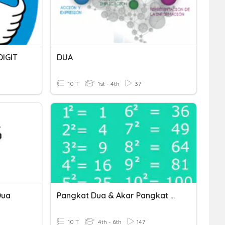
IGIT
DUA
10 T
1st - 4th
37
Dua
Pangkat Dua & Akar Pangkat Dua
10 T
4th - 6th
147