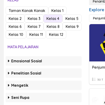
KELAS
Penamba
Explore
Taman Kanak Kanak
Kelas 1
Kelas 2
Kelas 3
Kelas 4
Kelas 5
Penjuml
Kelas 6
Kelas 7
Kelas 8
Kelas 9
Kelas 10
Kelas 11
Kelas 12
MATA PELAJARAN
Emosional Sosial
Penjuml
Penelitian Sosial
30 T
Mengetik
Seni Rupa