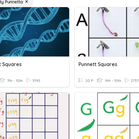
y Punnetta
t Squares
Punnett Squares
7th - 10th
3195
20 P
9th - 10th
2737