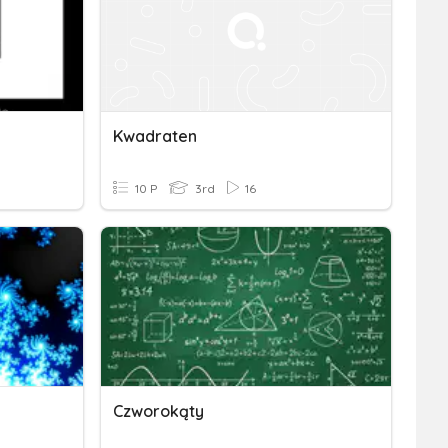
Kwadraten
10 P
3rd
16
Czworokąty