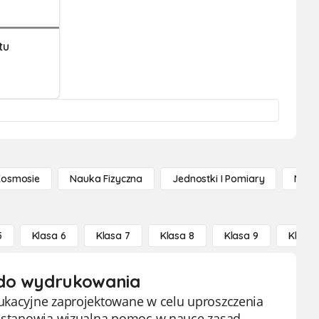
tu
Kosmosie
Nauka Fizyczna
Jednostki I Pomiary
Nauk
5
Klasa 6
Klasa 7
Klasa 8
Klasa 9
Klasa 
 do wydrukowania
dukacyjne zaprojektowane w celu uproszczenia
ki stanowią wizualną pomoc w nauce zasad