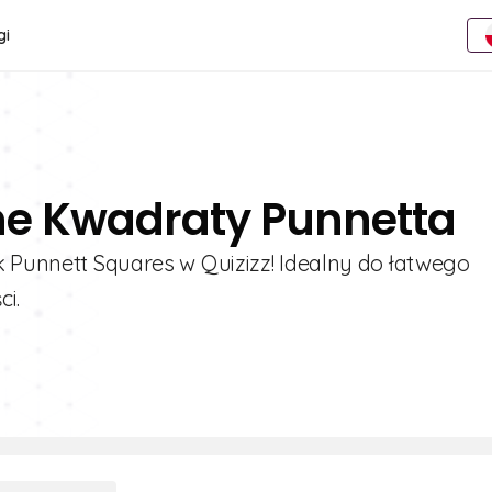
gi
ne Kwadraty Punnetta
k Punnett Squares w Quizizz! Idealny do łatwego
i.