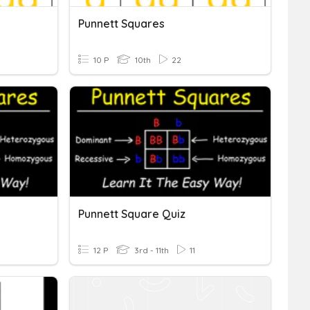
Punnett Squares
10 P
10th
22
Punnett Square Quiz
12 P
3rd - 11th
11