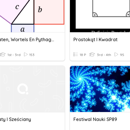
Kwadraten, Wortels En Pythagoras
Prostokąt I Kwadrat
1st - 3rd
153
18 P
3rd - 4th
95
ty I Sześciany
Festiwal Nauki SP89