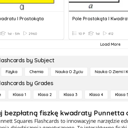
wadratu I Prostokąta
Pole Prostokąta I Kwadra
1st - 5th
2960
10 P
1st
412
Load More
lashcards by Subject
Fizyka
Chemia
Nauka O Życiu
Nauka O Ziemi I 
lashcards by Grades
e
Klasa 1
Klasa 2
Klasa 3
Klasa 4
Klasa 
j bezpłatną fiszkę kwadraty Punnetta
Punnett Squares Flashcards to innowacyjne narzędzie e
enia dziedziczenia genetycznego. Te interaktywne fisz