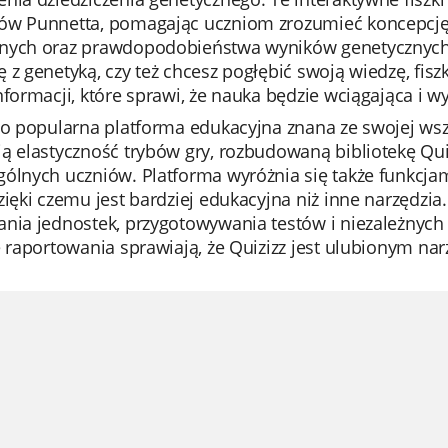
ów Punnetta, pomagając uczniom zrozumieć koncepcję 
nych oraz prawdopodobieństwa wyników genetycznych. 
 z genetyką, czy też chcesz pogłębić swoją wiedzę, fis
nformacji, które sprawi, że nauka będzie wciągająca i w
to popularna platforma edukacyjna znana ze swojej wsz
ją elastyczność trybów gry, rozbudowaną bibliotekę Q
ólnych uczniów. Platforma wyróżnia się także funkcjami
zięki czemu jest bardziej edukacyjna niż inne narzędzia
nia jednostek, przygotowywania testów i niezależnych 
e raportowania sprawiają, że Quizizz jest ulubionym na