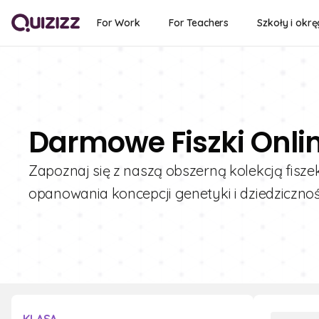
For Work
For Teachers
Szkoły i okrę
Darmowe Fiszki Onli
Zapoznaj się z naszą obszerną kolekcją fisze
opanowania koncepcji genetyki i dziedzicznośc