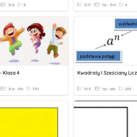
3rd
8
12 P
1st - 3rd
4
- Klasa 4
Kwadraty I Sześciany Lic
3rd - 5th
370
10 P
1st - 6th
243