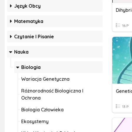
Język Obcy
Dihybr
Matematyka
16 P
Czytanie I Pisanie
Nauka
Biologia
Wariacja Genetyczna
Różnorodność Biologiczna I
Geneti
Ochrona
13 P
Biologia Człowieka
Ekosystemy