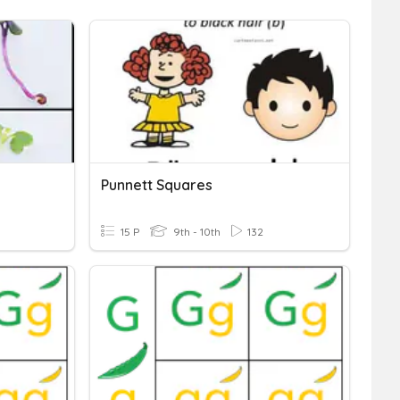
Punnett Squares
15 P
9th - 10th
132