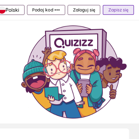
Polski
Podaj kod •••
Zaloguj się
Zapisz się