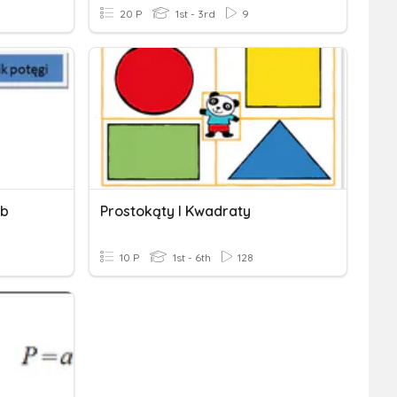
20 P
1st - 3rd
9
zb
Prostokąty I Kwadraty
10 P
1st - 6th
128