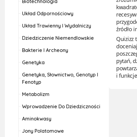
Biotechnologia
kwadrat
Układ Odpornościowy
recesyw
przygodę
Układ Trawienny I Wydalniczy
źródło i
Dziedziczenie Niemendlowskie
Quizizz 
docenia
Bakterie I Archeony
poszczeg
pytań, d
Genetyka
powtarza
Genetyka, Słownictwo, Genotyp I
i funkcj
Fenotyp
Metabolizm
Wprowadzenie Do Dziedziczności
Aminokwasy
Jony Polatomowe