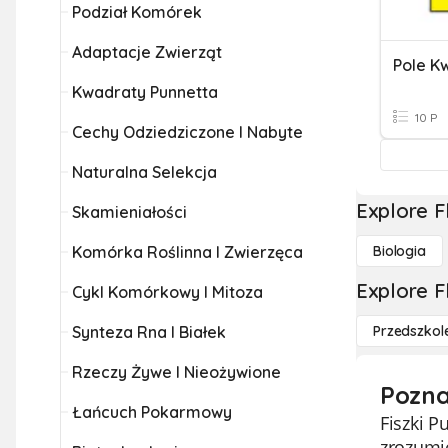
Podział Komórek
Adaptacje Zwierząt
Pole K
Kwadraty Punnetta
10 P
Cechy Odziedziczone I Nabyte
Naturalna Selekcja
Explore F
Skamieniałości
Komórka Roślinna I Zwierzęca
Biologia
Explore F
Cykl Komórkowy I Mitoza
Synteza Rna I Białek
Przedszkol
Rzeczy Żywe I Nieożywione
Pozna
Łańcuch Pokarmowy
Fiszki 
zrozumi