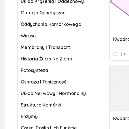
Układ Krążenia I Oddechowy
Mutacja Genetyczna
Oddychania Komórkowego
Wirusy
Membrany I Transport
13 P
Historia Życia Na Ziemi
Fotosynteza
Osmoza I Toniczność
Układ Nerwowy I Hormonalny
Struktura Komórki
Enzymy
Kwadra
Części Roślin I Ich Funkcje