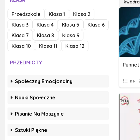
KLASA
kwadrat
Przedszkole
Klasa 1
Klasa 2
Klasa 3
Klasa 4
Klasa 5
Klasa 6
Klasa 7
Klasa 8
Klasa 9
Klasa 10
Klasa 11
Klasa 12
PRZEDMIOTY
Punnet
Społeczny Emocjonalny
11 P
Nauki Społeczne
Pisanie Na Maszynie
Sztuki Piękne