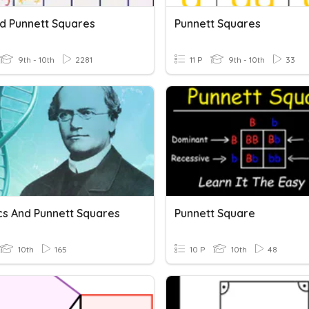
id Punnett Squares
Punnett Squares
9th - 10th
2281
11 P
9th - 10th
33
cs And Punnett Squares
Punnett Square
10th
165
10 P
10th
48