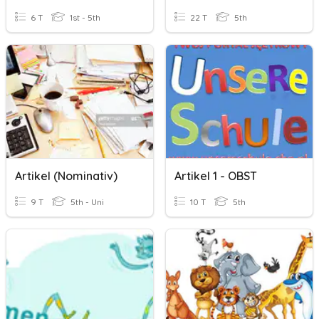
6 T
1st - 5th
22 T
5th
Artikel (Nominativ)
Artikel 1 - OBST
9 T
5th - Uni
10 T
5th