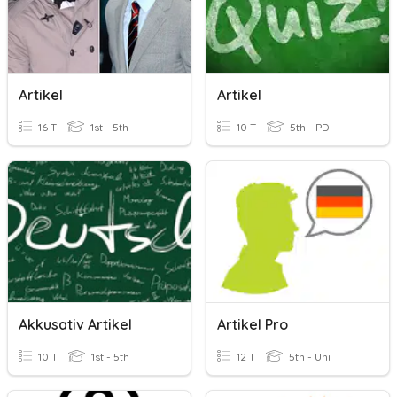
Artikel
Artikel
16 T
1st - 5th
10 T
5th - PD
Akkusativ Artikel
Artikel Pro
10 T
1st - 5th
12 T
5th - Uni