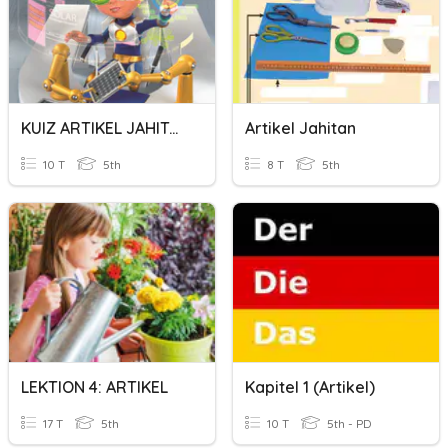
KUIZ ARTIKEL JAHITAN
Artikel Jahitan
10 T
5th
8 T
5th
LEKTION 4: ARTIKEL
Kapitel 1 (Artikel)
17 T
5th
10 T
5th - PD