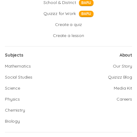
School & District
BARU
Quizizz for Work
BARU
Create a quiz
Create a lesson
Subjects
About
Mathematics
Our Story
Social Studies
Quizizz Blog
Science
Media Kit
Physics
Careers
Chemistry
Biology