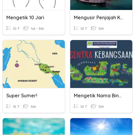
Mengetik 10 Jari
Mengusir Penjajah Kelas 5
10 T
1st - 5th
10 T
5th
Super Sumer!
Mengetik Nama Binatang
15 T
5th
10 T
5th