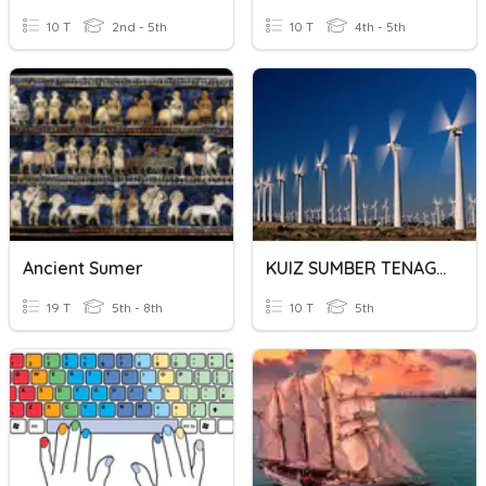
10 T
2nd - 5th
10 T
4th - 5th
Ancient Sumer
KUIZ SUMBER TENAGA ELEKTRIK
19 T
5th - 8th
10 T
5th