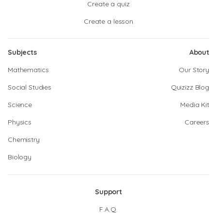
Create a quiz
Create a lesson
Subjects
About
Mathematics
Our Story
Social Studies
Quizizz Blog
Science
Media Kit
Physics
Careers
Chemistry
Biology
Support
F.A.Q.