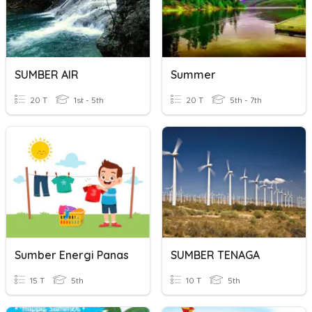
SUMBER AIR
Summer
20 T
1st - 5th
20 T
5th - 7th
Sumber Energi Panas
SUMBER TENAGA
15 T
5th
10 T
5th