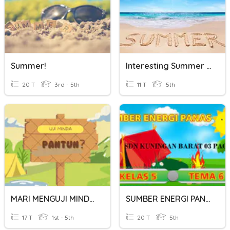
Summer!
Interesting Summer Facts
20 T
3rd - 5th
11 T
5th
MARI MENGUJI MINDA !
SUMBER ENERGI PANAS
17 T
1st - 5th
20 T
5th