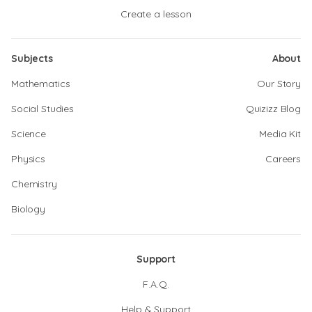
Create a lesson
Subjects
About
Mathematics
Our Story
Social Studies
Quizizz Blog
Science
Media Kit
Physics
Careers
Chemistry
Biology
Support
F.A.Q.
Help & Support