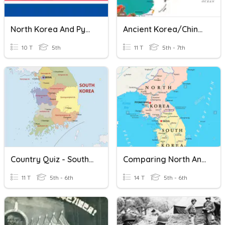
North Korea And Pyongyang!
Ancient Korea/China Relations
10 T
5th
11 T
5th - 7th
Country Quiz - South Korea
Comparing North And South Korea Unit
11 T
5th - 6th
14 T
5th - 6th