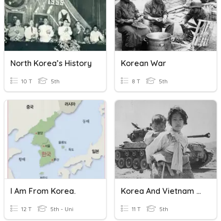
North Korea’s History
Korean War
10 T
5th
8 T
5th
I Am From Korea.
Korea And Vietnam War
12 T
5th - Uni
11 T
5th